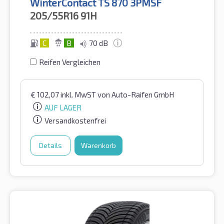
WinterContact TS 870 3PMSF
205/55R16
91H
C
B
70 dB
Reifen Vergleichen
€
102,07
inkl. MwST
von Auto-Raifen GmbH
AUF LAGER
Versandkostenfrei
Details
Warenkorb