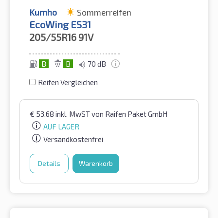
Kumho
Sommerreifen
EcoWing ES31
205/55R16
91V
B
B
70 dB
Reifen Vergleichen
€
53,68
inkl. MwST
von Raifen Paket GmbH
AUF LAGER
Versandkostenfrei
Details
Warenkorb