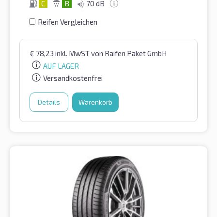
C
B
70 dB
Reifen Vergleichen
€
78,23
inkl. MwST
von Raifen Paket GmbH
AUF LAGER
Versandkostenfrei
Details
Warenkorb