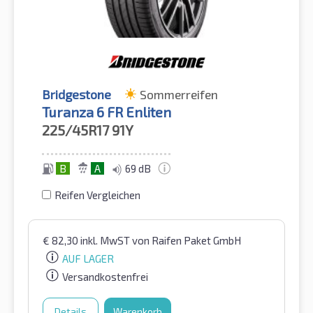
Bridgestone
Sommerreifen
Turanza 6 FR Enliten
225/45R17
91Y
B
A
69 dB
Reifen Vergleichen
€
82,30
inkl. MwST
von Raifen Paket GmbH
AUF LAGER
Versandkostenfrei
Details
Warenkorb