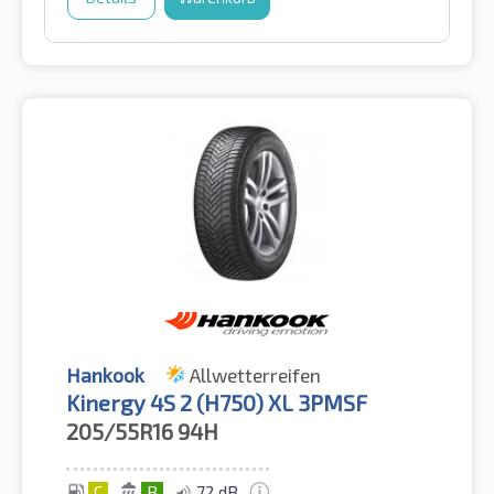
Hankook
Allwetterreifen
Kinergy 4S 2 (H750) XL 3PMSF
205/55R16
94H
C
B
72 dB