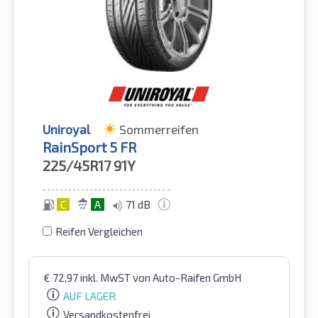
Uniroyal
Sommerreifen
RainSport 5 FR
225/45R17
91Y
C
A
71 dB
Reifen Vergleichen
€
72,97
inkl. MwST
von Auto-Raifen GmbH
AUF LAGER
Versandkostenfrei