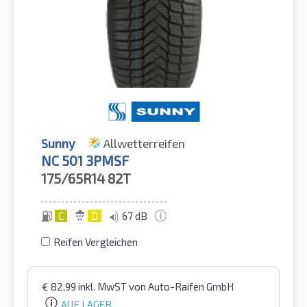
Sunny
Allwetterreifen
NC 501 3PMSF
175/65R14
82T
C
D
67 dB
Reifen Vergleichen
€
82,99
inkl. MwST
von Auto-Raifen GmbH
AUF LAGER