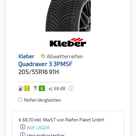
Kleber
Allwetterreifen
Quadraxer 3 3PMSF
205/55R16
91H
C
B
69 dB
Reifen Vergleichen
€
68,70
inkl. MwST
von Raifen Paket GmbH
AUF LAGER
Versandkostenfrei