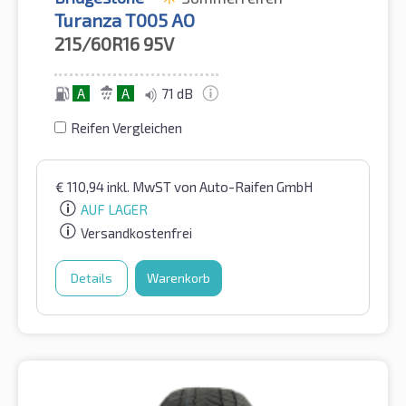
Turanza T005 AO
215/60R16
95V
A
A
71 dB
Reifen Vergleichen
€
110,94
inkl. MwST
von Auto-Raifen GmbH
AUF LAGER
Versandkostenfrei
Details
Warenkorb