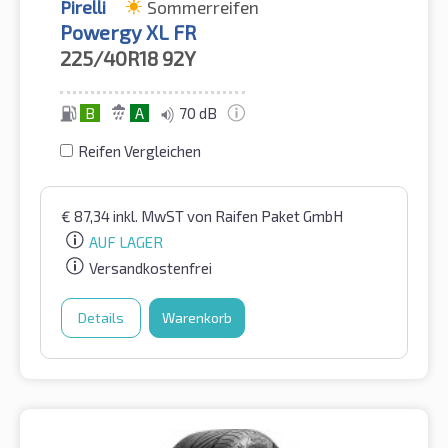
Pirelli
Sommerreifen
Powergy XL FR
225/40R18
92Y
B
A
70 dB
Reifen Vergleichen
€
87,34
inkl. MwST
von Raifen Paket GmbH
AUF LAGER
Versandkostenfrei
Details
Warenkorb