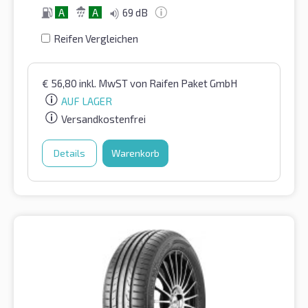
A
A
69 dB
Reifen Vergleichen
€
56,80
inkl. MwST
von Raifen Paket GmbH
AUF LAGER
Versandkostenfrei
Details
Warenkorb