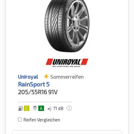
Uniroyal
Sommerreifen
RainSport 5
205/55R16
91V
C
A
71 dB
Reifen Vergleichen