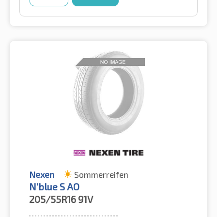
Nexen
Sommerreifen
N'blue S AO
205/55R16
91V