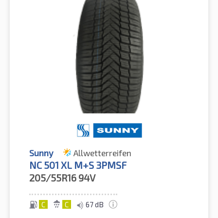
Sunny
Allwetterreifen
NC 501 XL M+S 3PMSF
205/55R16
94V
C
C
67 dB