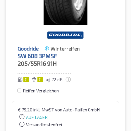
Goodride
Winterreifen
SW 608 3PMSF
205/55R16
91H
C
C
72 dB
Reifen Vergleichen
€
79,20
inkl. MwST
von Auto-Raifen GmbH
AUF LAGER
Versandkostenfrei