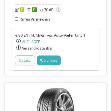
C
B
70 dB
Reifen Vergleichen
€
80,24
inkl. MwST
von Auto-Raifen GmbH
AUF LAGER
Versandkostenfrei
Details
Warenkorb