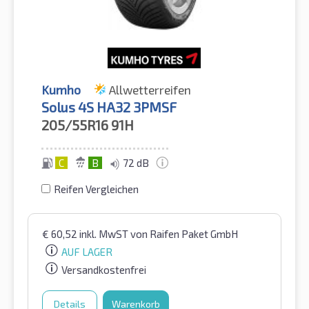
Kumho
Allwetterreifen
Solus 4S HA32 3PMSF
205/55R16
91H
C
B
72 dB
Reifen Vergleichen
€
60,52
inkl. MwST
von Raifen Paket GmbH
AUF LAGER
Versandkostenfrei
Details
Warenkorb