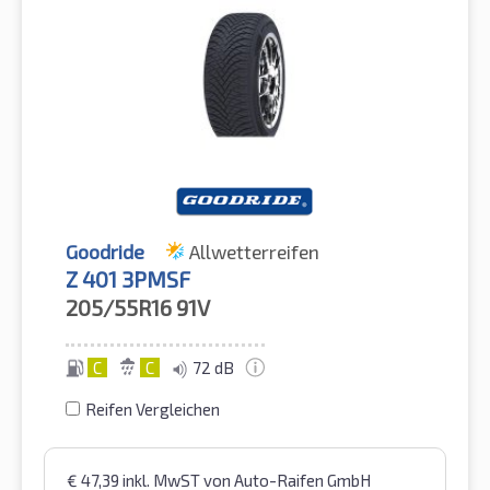
Goodride
Allwetterreifen
Z 401 3PMSF
205/55R16
91V
C
C
72 dB
Reifen Vergleichen
€
47,39
inkl. MwST
von Auto-Raifen GmbH