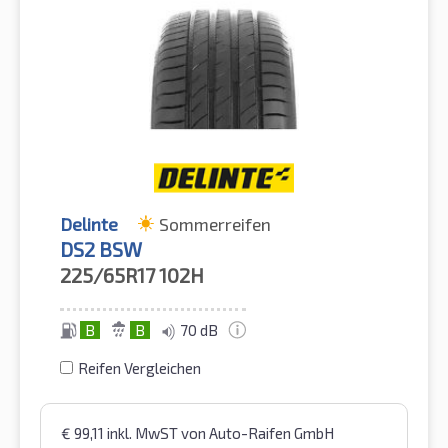
Delinte
Sommerreifen
DS2 BSW
225/65R17
102H
B
B
70 dB
Reifen Vergleichen
€
99,11
inkl. MwST
von Auto-Raifen GmbH