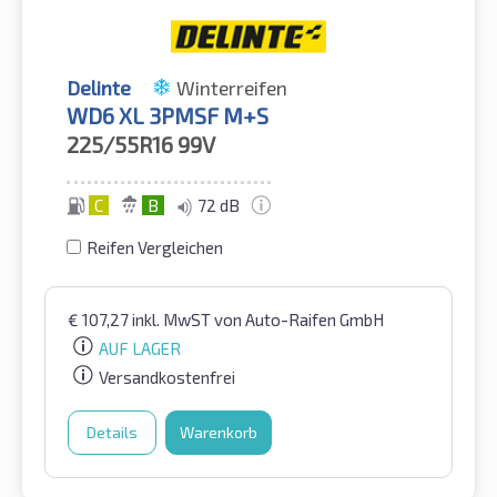
Delinte
Winterreifen
WD6 XL 3PMSF M+S
225/55R16
99V
C
B
72 dB
Reifen Vergleichen
€
107,27
inkl. MwST
von Auto-Raifen GmbH
AUF LAGER
Versandkostenfrei
Details
Warenkorb