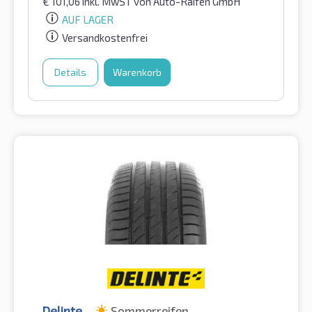
€
101,06
inkl. MwST
von Auto-Raifen GmbH
AUF LAGER
Versandkostenfrei
Details
Warenkorb
Delinte
Sommerreifen