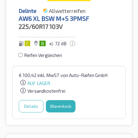
Delinte
Allwetterreifen
AW6 XL BSW M+S 3PMSF
225/60R17
103V
C
B
72 dB
Reifen Vergleichen
€
100,42
inkl. MwST
von Auto-Raifen GmbH
AUF LAGER
Versandkostenfrei
Details
Warenkorb