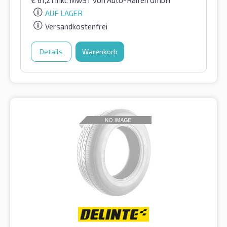
€
61,21
inkl. MwST
von Auto-Raifen GmbH
AUF LAGER
Versandkostenfrei
Details
Warenkorb