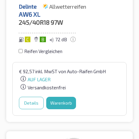
Delinte
Allwetterreifen
AW6 XL
245/40R18
97W
C
B
72 dB
Reifen Vergleichen
€
92,57
inkl. MwST
von Auto-Raifen GmbH
AUF LAGER
Versandkostenfrei
Details
Warenkorb