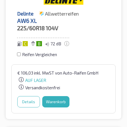
Delinte
Allwetterreifen
AW6 XL
225/60R18
104V
C
B
72 dB
Reifen Vergleichen
€
106,03
inkl. MwST
von Auto-Raifen GmbH
AUF LAGER
Versandkostenfrei
Details
Warenkorb