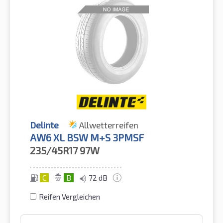
Delinte
Allwetterreifen
AW6 XL BSW M+S 3PMSF
235/45R17
97W
C
B
72 dB
Reifen Vergleichen