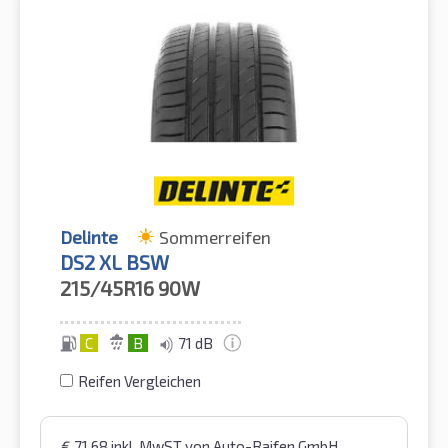
Delinte
Sommerreifen
DS2 XL BSW
215/45R16
90W
C
B
71 dB
Reifen Vergleichen
€
71,68
inkl. MwST
von Auto-Raifen GmbH