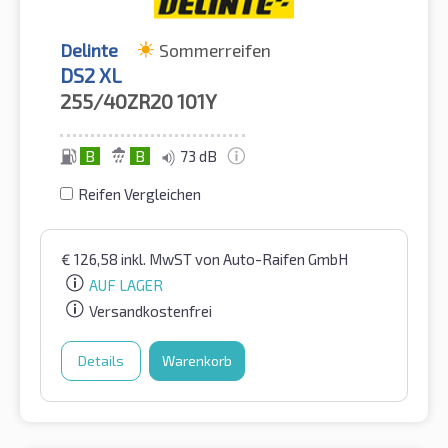
Delinte
Sommerreifen
DS2 XL
255/40ZR20
101Y
B
B
73 dB
Reifen Vergleichen
€
126,58
inkl. MwST
von Auto-Raifen GmbH
AUF LAGER
Versandkostenfrei
Details
Warenkorb