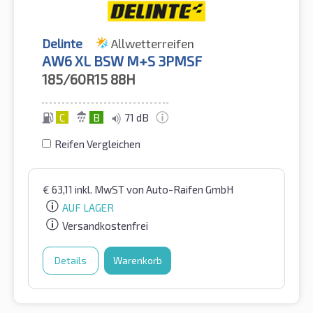
Delinte
Allwetterreifen
AW6 XL BSW M+S 3PMSF
185/60R15
88H
C
B
71 dB
Reifen Vergleichen
€
63,11
inkl. MwST
von Auto-Raifen GmbH
AUF LAGER
Versandkostenfrei
Details
Warenkorb