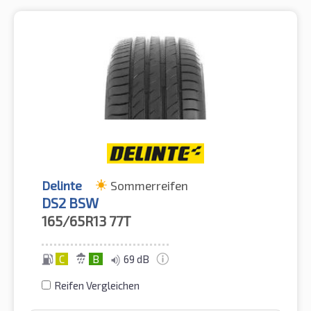
Delinte
Sommerreifen
DS2 BSW
165/65R13
77T
C
B
69 dB
Reifen Vergleichen