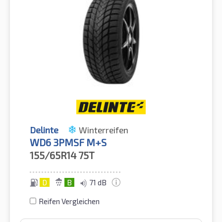
Delinte
Winterreifen
WD6 3PMSF M+S
155/65R14
75T
D
B
71 dB
Reifen Vergleichen