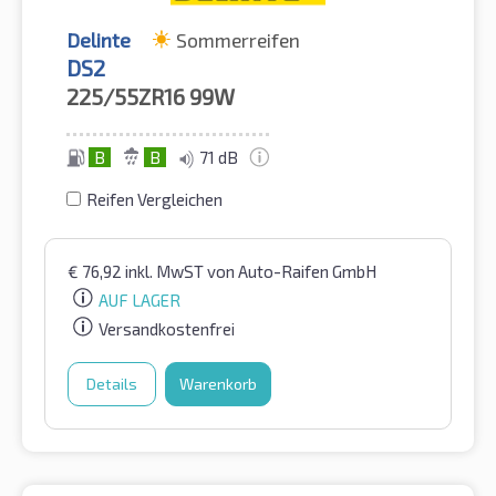
Delinte
Sommerreifen
DS2
225/55ZR16
99W
B
B
71 dB
Reifen Vergleichen
€
76,92
inkl. MwST
von Auto-Raifen GmbH
AUF LAGER
Versandkostenfrei
Details
Warenkorb