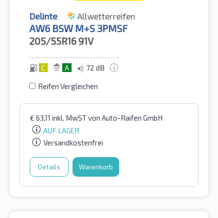
Delinte
Allwetterreifen
AW6 BSW M+S 3PMSF
205/55R16
91V
C
A
72 dB
Reifen Vergleichen
€
63,11
inkl. MwST
von Auto-Raifen GmbH
AUF LAGER
Versandkostenfrei
Details
Warenkorb