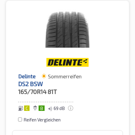
Delinte
Sommerreifen
DS2 BSW
165/70R14
81T
C
B
69 dB
Reifen Vergleichen