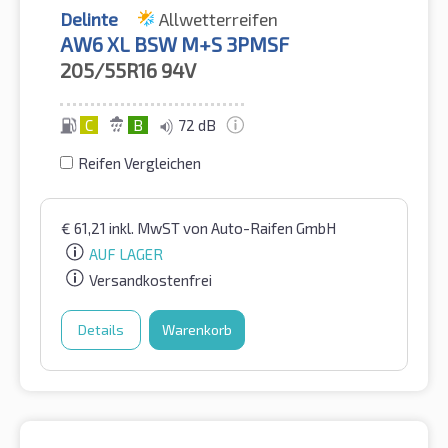
Delinte
Allwetterreifen
AW6 XL BSW M+S 3PMSF
205/55R16
94V
C
B
72 dB
Reifen Vergleichen
€
61,21
inkl. MwST
von Auto-Raifen GmbH
AUF LAGER
Versandkostenfrei
Details
Warenkorb