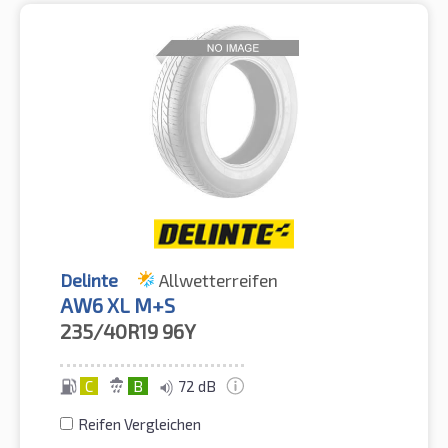
Delinte
Allwetterreifen
AW6 XL M+S
235/40R19
96Y
C
B
72 dB
Reifen Vergleichen