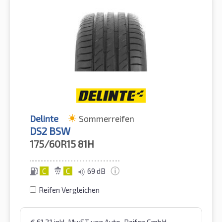
Delinte
Sommerreifen
DS2 BSW
175/60R15
81H
C
C
69 dB
Reifen Vergleichen