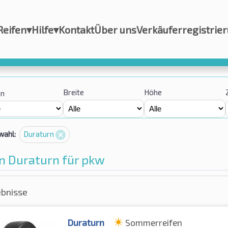
Reifen
▾
Hilfe
▾
Kontakt
Über uns
Verkäuferregistrie
Breite
Höhe
on
wahl:
Duraturn
n Duraturn für pkw
ebnisse
Duraturn
Sommerreifen