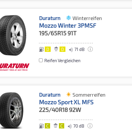
Duraturn
Winterreifen
Mozzo Winter 3PMSF
195/65R15
91T
D
D
71 dB
Reifen Vergleichen
Duraturn
Sommerreifen
Mozzo Sport XL MFS
225/40R18
92W
C
C
70 dB