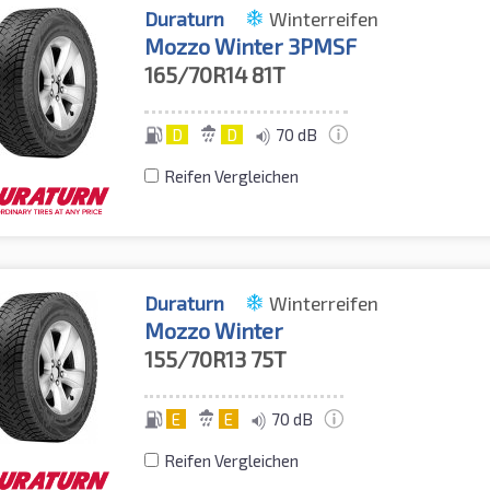
Duraturn
Winterreifen
Mozzo Winter 3PMSF
165/70R14
81T
D
D
70 dB
Reifen Vergleichen
Duraturn
Winterreifen
Mozzo Winter
155/70R13
75T
E
E
70 dB
Reifen Vergleichen