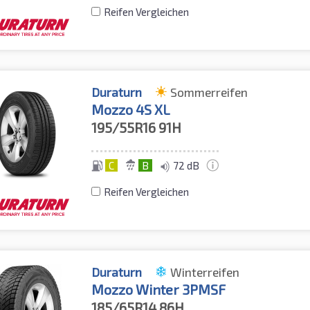
Reifen Vergleichen
Duraturn
Sommerreifen
Mozzo 4S XL
195/55R16
91H
C
B
72 dB
Reifen Vergleichen
Duraturn
Winterreifen
Mozzo Winter 3PMSF
185/65R14
86H