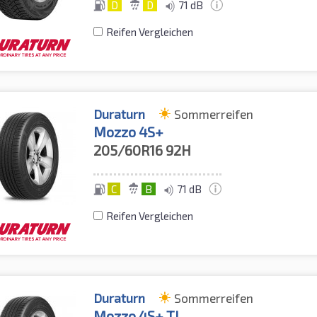
D
D
71 dB
Reifen Vergleichen
Duraturn
Sommerreifen
Mozzo 4S+
205/60R16
92H
C
B
71 dB
Reifen Vergleichen
Duraturn
Sommerreifen
Mozzo 4S+ TL