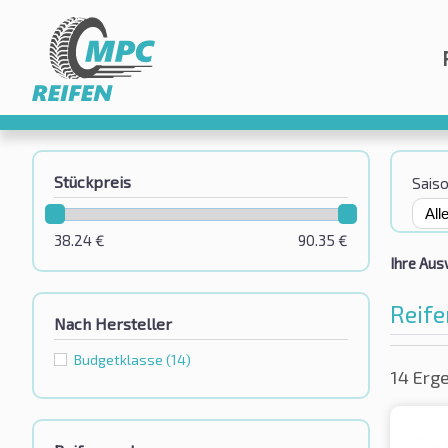
Stückpreis
Sais
38.24
€
90.35
€
Ihre Aus
Reife
Nach Hersteller
Budgetklassе
(14)
14 Erg