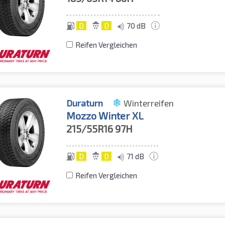
D
D
70 dB
Reifen Vergleichen
Duraturn
Winterreifen
Mozzo Winter XL
215/55R16
97H
D
D
71 dB
Reifen Vergleichen