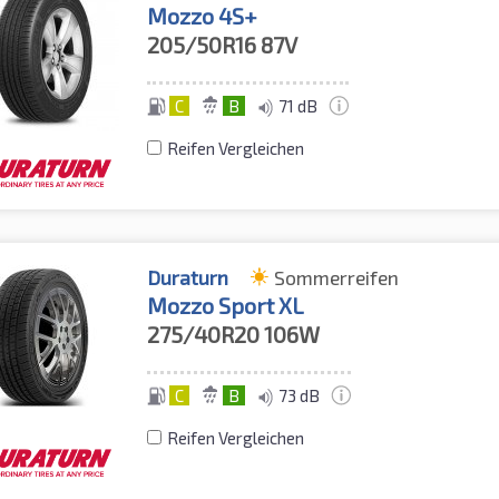
Mozzo 4S+
205/50R16
87V
C
B
71 dB
Reifen Vergleichen
Duraturn
Sommerreifen
Mozzo Sport XL
275/40R20
106W
C
B
73 dB
Reifen Vergleichen