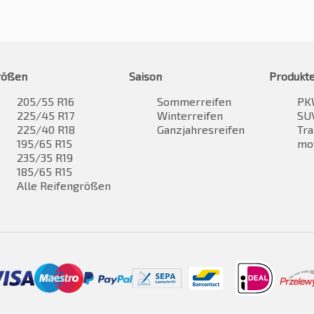
rößen
Saison
Produkt
205/55 R16
Sommerreifen
PK
225/45 R17
Winterreifen
SUV
225/40 R18
Ganzjahresreifen
Tra
195/65 R15
mo
235/35 R19
185/65 R15
Alle Reifengrößen