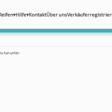
Reifen
▾
Hilfe
▾
Kontakt
Über uns
Verkäuferregistrie
zu tun unter: