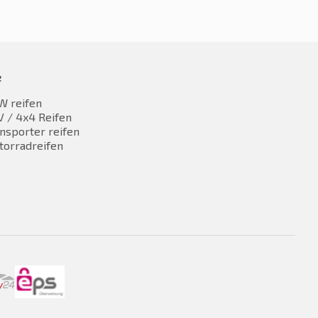
e
W reifen
 / 4x4 Reifen
nsporter reifen
torradreifen