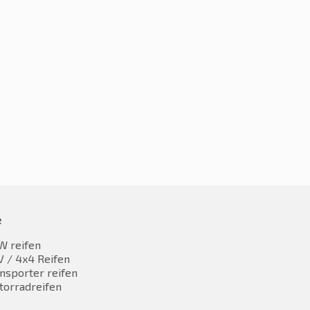
5R19 91W
235/35R19 91W
32,81
€
222,90
inkl. MwST
inkl. MwST
e
W reifen
 / 4x4 Reifen
nsporter reifen
torradreifen