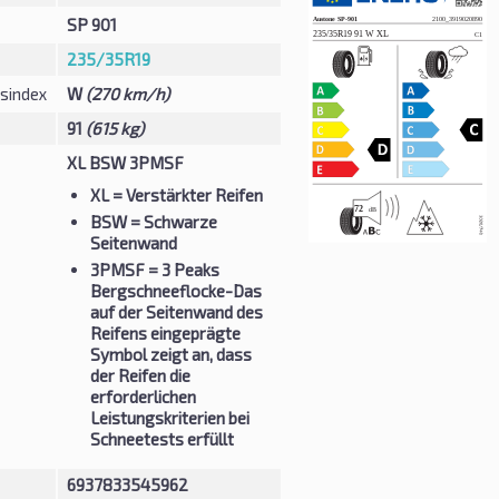
SP 901
235/35R19
sindex
W
(270 km/h)
91
(615 kg)
XL BSW 3PMSF
XL
= Verstärkter Reifen
BSW
= Schwarze
Seitenwand
3PMSF
= 3 Peaks
Bergschneeflocke-Das
auf der Seitenwand des
Reifens eingeprägte
Symbol zeigt an, dass
der Reifen die
erforderlichen
Leistungskriterien bei
Schneetests erfüllt
6937833545962