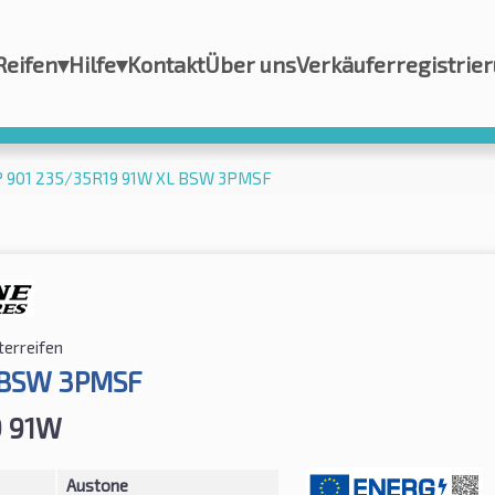
Reifen
▾
Hilfe
▾
Kontakt
Über uns
Verkäuferregistrie
P 901 235/35R19 91W XL BSW 3PMSF
terreifen
 BSW 3PMSF
9 91W
Austone