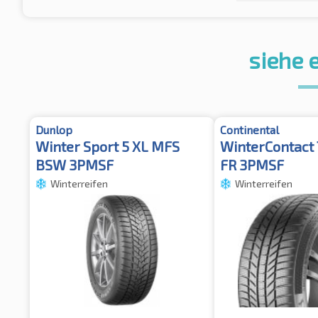
siehe 
Dunlop
Continental
Winter Sport 5 XL MFS
WinterContact 
BSW 3PMSF
FR 3PMSF
Winterreifen
Winterreifen