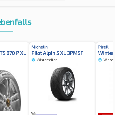
ebenfalls
Michelin
Pirelli
TS 870 P XL
Pilot Alpin 5 XL 3PMSF
Winter 
Winterreifen
Winter