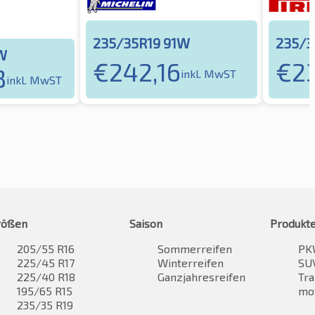
235/35R19 91W
235/3
W
€
242,16
€
2
8
inkl. MwST
inkl. MwST
rößen
Saison
Produkt
205/55 R16
Sommerreifen
PK
225/45 R17
Winterreifen
SUV
225/40 R18
Ganzjahresreifen
Tra
195/65 R15
mo
235/35 R19