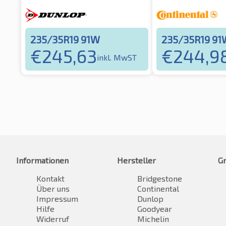
235/35R19 91W
235/35R19 91
€
245,63
€
244,9
inkl. MwST
Informationen
Hersteller
G
Kontakt
Bridgestone
Über uns
Continental
Impressum
Dunlop
Hilfe
Goodyear
Widerruf
Michelin