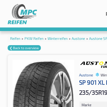
Reifen
»
PKW Reifen
»
Winterreifen
»
Austone
»
Austone S
❮ Back to overview
Austone
Win
SP 901 XL
235/35R1
Marke