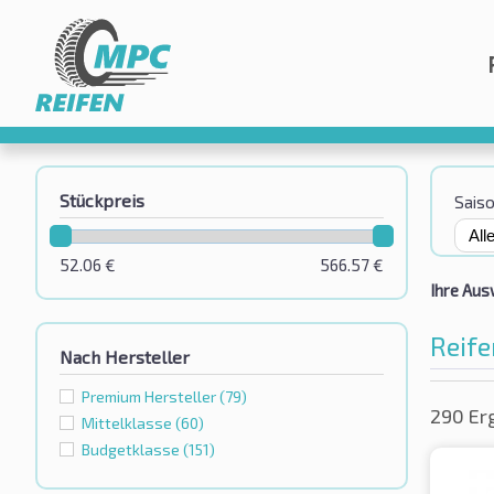
Stückpreis
Sais
52.06
€
566.57
€
Ihre Aus
Reife
Nach Hersteller
Premium Hersteller
(79)
290 Er
Mittelklasse
(60)
Budgetklassе
(151)