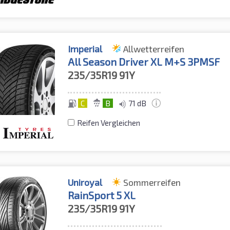
Imperial
Allwetterreifen
All Season Driver XL M+S 3PMSF
235/35R19
91Y
C
B
71 dB
Reifen Vergleichen
Uniroyal
Sommerreifen
RainSport 5 XL
235/35R19
91Y