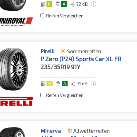
C
A
72 dB
Reifen Vergleichen
Pirelli
Sommerreifen
P Zero (PZ4) Sports Car XL FR
235/35R19
91Y
D
A
71 dB
Reifen Vergleichen
Minerva
Allwetterreifen