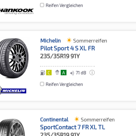
Reifen Vergleichen
Michelin
Sommerreifen
Pilot Sport 4 S XL FR
235/35R19
91Y
C
A
71 dB
Reifen Vergleichen
Continental
Sommerreifen
SportContact 7 FR XL TL
235/35R19
91Y