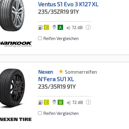
Ventus S1 Evo 3 K127 XL
235/35ZR19
91Y
C
A
72 dB
Reifen Vergleichen
Nexen
Sommerreifen
N'Fera SU1 XL
235/35R19
91Y
C
B
72 dB
Reifen Vergleichen