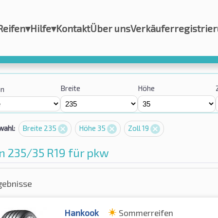
Reifen
▾
Hilfe
▾
Kontakt
Über uns
Verkäuferregistrie
Breite
Höhe
on
wahl:
Breite 235
Höhe 35
Zoll 19
n 235/35 R19 für pkw
gebnisse
Hankook
Sommerreifen