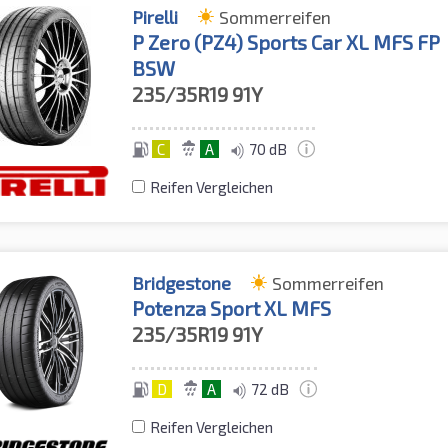
Pirelli
Sommerreifen
P Zero (PZ4) Sports Car XL MFS FP
BSW
235/35R19
91Y
C
A
70 dB
Reifen Vergleichen
Bridgestone
Sommerreifen
Potenza Sport XL MFS
235/35R19
91Y
D
A
72 dB
Reifen Vergleichen