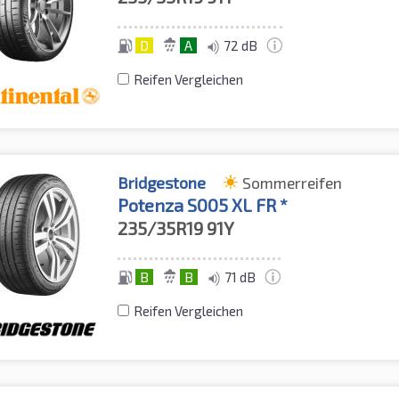
D
A
72 dB
Reifen Vergleichen
Bridgestone
Sommerreifen
Potenza S005 XL FR *
235/35R19
91Y
B
B
71 dB
Reifen Vergleichen