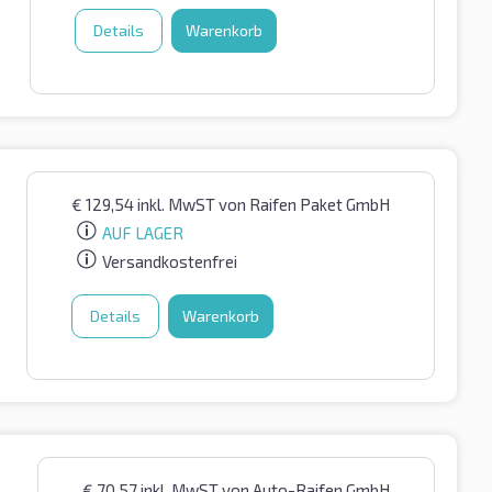
Details
Warenkorb
€
129,54
inkl. MwST
von Raifen Paket GmbH
AUF LAGER
Versandkostenfrei
Details
Warenkorb
€
70,57
inkl. MwST
von Auto-Raifen GmbH