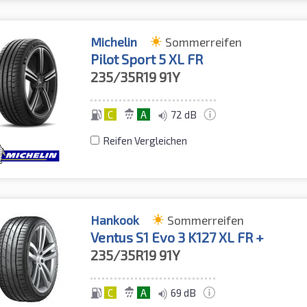
Michelin
Sommerreifen
Pilot Sport 5 XL FR
235/35R19
91Y
C
A
72 dB
Reifen Vergleichen
Hankook
Sommerreifen
Ventus S1 Evo 3 K127 XL FR +
235/35R19
91Y
C
A
69 dB