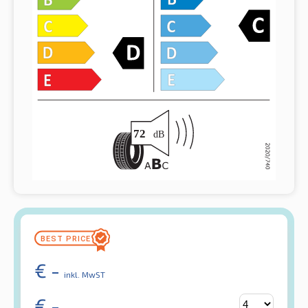
€
-
inkl. MwST
€
-