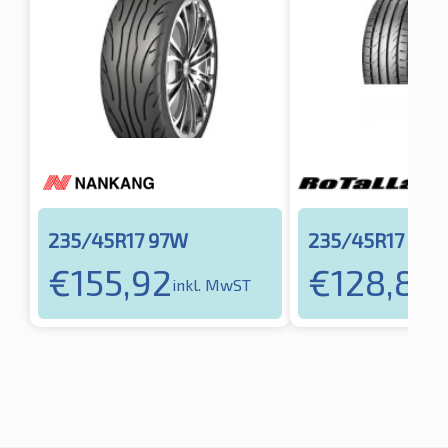
235/45R17 97W
235/45R17 97W
€
155,92
€
128,89
inkl. MwST
i