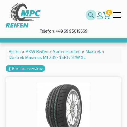
0
Telefon: +49 69 95019669
Reifen
»
PKW Reifen
»
Sommerreifen
»
Maxtrek
»
Maxtrek Maximus M1 235/45R17 97W XL
❮ Back to overview