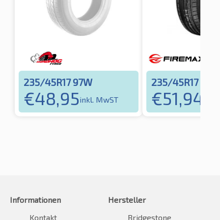
235/45R17 97W
235/45R17 97W
€
48,95
€
51,94
inkl. MwST
inkl
Informationen
Hersteller
Kontakt
Bridgestone