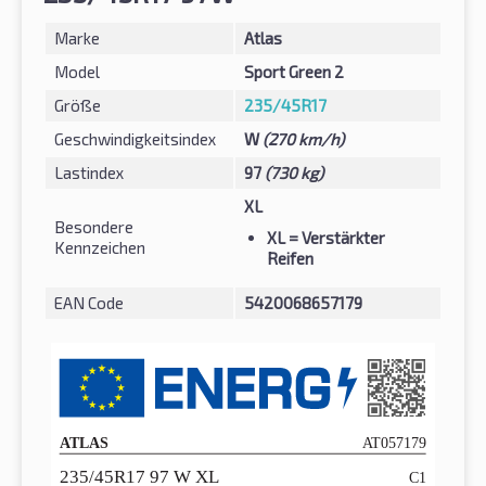
Marke
Atlas
Model
Sport Green 2
Größe
235/45R17
Geschwindigkeitsindex
W
(270 km/h)
Lastindex
97
(730 kg)
XL
Besondere
XL
= Verstärkter
Kennzeichen
Reifen
EAN Code
5420068657179