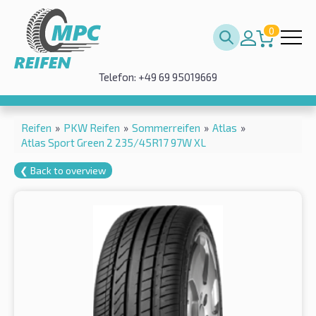
0
Telefon: +49 69 95019669
Reifen
»
PKW Reifen
»
Sommerreifen
»
Atlas
»
Atlas Sport Green 2 235/45R17 97W XL
❮ Back to overview