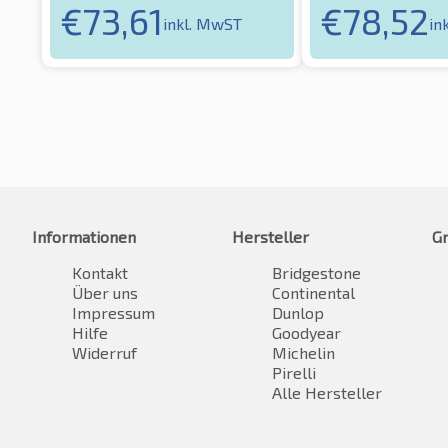
€
73,61
€
78,52
inkl. MwST
in
Informationen
Hersteller
G
Kontakt
Bridgestone
Über uns
Continental
Impressum
Dunlop
Hilfe
Goodyear
Widerruf
Michelin
Pirelli
Alle Hersteller