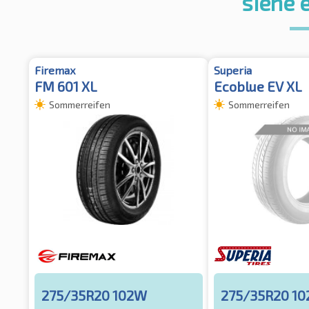
siehe 
Firemax
Superia
FM 601 XL
Ecoblue EV XL
Sommerreifen
Sommerreifen
275/35R20 102W
275/35R20 1