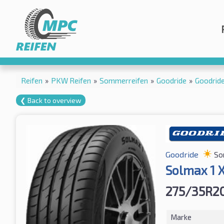
Reifen
»
PKW Reifen
»
Sommerreifen
»
Goodride
»
Goodrid
❮ Back to overview
Goodride
So
Solmax 1 
275/35R2
Marke