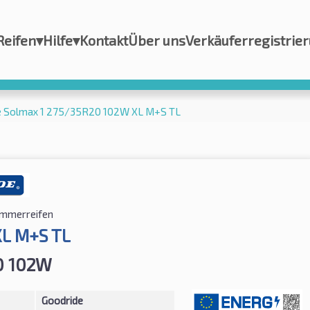
Reifen
▾
Hilfe
▾
Kontakt
Über uns
Verkäuferregistrie
e Solmax 1 275/35R20 102W XL M+S TL
mmerreifen
XL M+S TL
0 102W
Goodride