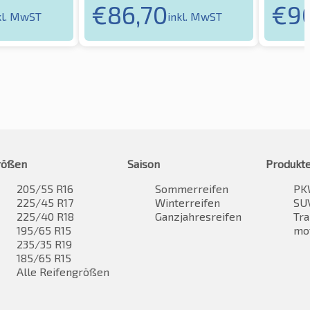
€
86,70
€
9
kl. MwST
inkl. MwST
rößen
Saison
Produkt
205/55 R16
Sommerreifen
PK
225/45 R17
Winterreifen
SUV
225/40 R18
Ganzjahresreifen
Tra
195/65 R15
mo
235/35 R19
185/65 R15
Alle Reifengrößen