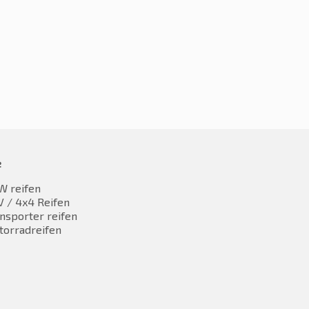
0,38
€
95,00
inkl. MwST
inkl. MwST
e
W reifen
 / 4x4 Reifen
nsporter reifen
torradreifen