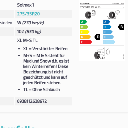
Solmax 1
275/35R20
sindex
W
(270 km/h)
102
(850 kg)
XL M+S TL
XL
= Verstärkter Reifen
M+S
= M & S steht für
Mud und Snow d.h. es ist
kein Winterreifen! Diese
Bezeichnung ist nicht
geschützt und kann auf
jeden Reifen stehen.
TL
= Ohne Schlauch
6938112638672