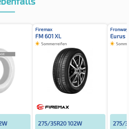
ebenfalls
Firemax
Fronway
FM 601 XL
Eurus 
Sommerreifen
Sommer
02W
275/35R20 102W
275/3