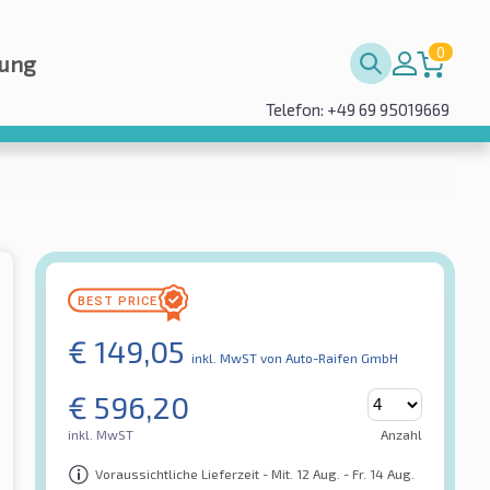
0
rung
Telefon: +49 69 95019669
€
149,05
inkl. MwST
von Auto-Raifen GmbH
€
596,20
inkl. MwST
Anzahl
Voraussichtliche Lieferzeit - Mit. 12 Aug. - Fr. 14 Aug.