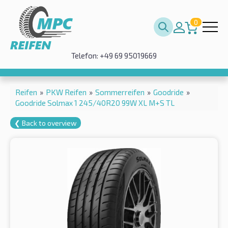
0
Telefon: +49 69 95019669
Reifen
»
PKW Reifen
»
Sommerreifen
»
Goodride
»
Goodride Solmax 1 245/40R20 99W XL M+S TL
❮ Back to overview