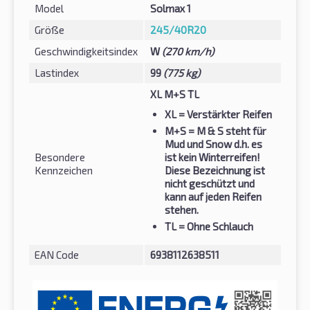
Model
Solmax 1
Größe
245/40R20
Geschwindigkeitsindex
W
(270 km/h)
Lastindex
99
(775 kg)
XL M+S TL
XL
= Verstärkter Reifen
M+S
= M & S steht für
Mud und Snow d.h. es
Besondere
ist kein Winterreifen!
Kennzeichen
Diese Bezeichnung ist
nicht geschützt und
kann auf jeden Reifen
stehen.
TL
= Ohne Schlauch
EAN Code
6938112638511