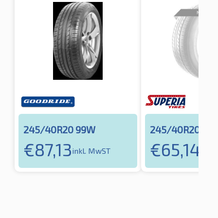
245/40R20 99W
245/40R20 99
€
87,13
€
65,14
inkl. MwST
inkl