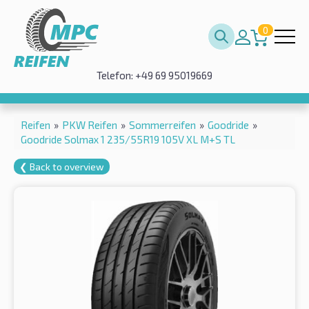
0
Telefon: +49 69 95019669
Reifen
»
PKW Reifen
»
Sommerreifen
»
Goodride
»
Goodride Solmax 1 235/55R19 105V XL M+S TL
❮ Back to overview