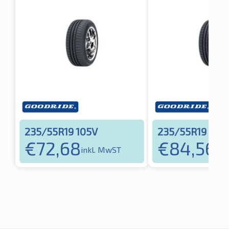
235/55R19 105V
235/55R19 105
€
72,68
€
84,56
inkl. MwST
ink