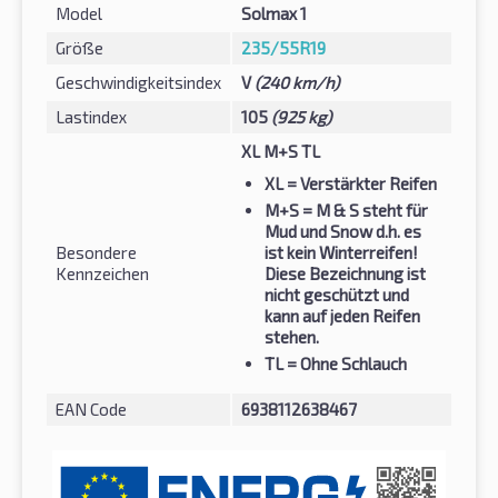
Model
Solmax 1
Größe
235/55R19
Geschwindigkeitsindex
V
(240 km/h)
Lastindex
105
(925 kg)
XL M+S TL
XL
= Verstärkter Reifen
M+S
= M & S steht für
Mud und Snow d.h. es
Besondere
ist kein Winterreifen!
Kennzeichen
Diese Bezeichnung ist
nicht geschützt und
kann auf jeden Reifen
stehen.
TL
= Ohne Schlauch
EAN Code
6938112638467