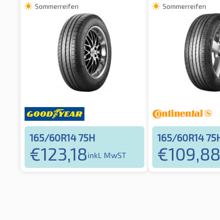
Sommerreifen
Sommerreifen
165/60R14 75H
165/60R14 75
€
123,18
€
109,8
inkl. MwST