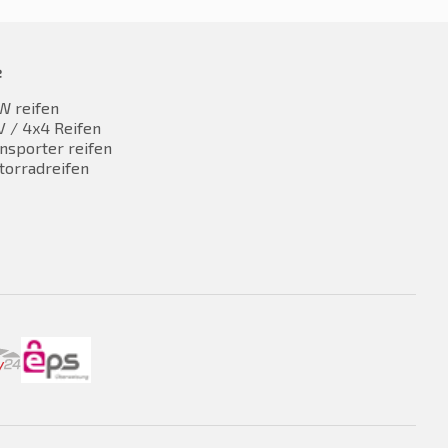
e
W reifen
 / 4x4 Reifen
nsporter reifen
torradreifen