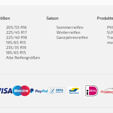
rößen
Saison
Produkt
205/55 R16
Sommerreifen
PK
225/45 R17
Winterreifen
SUV
225/40 R18
Ganzjahresreifen
Tra
195/65 R15
mo
235/35 R19
185/65 R15
Alle Reifengrößen