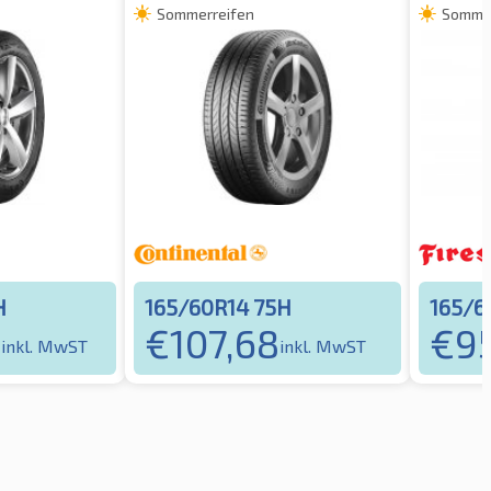
Sommerreifen
Sommer
H
165/60R14 75H
165/6
8
€
107,68
€
9
inkl. MwST
inkl. MwST