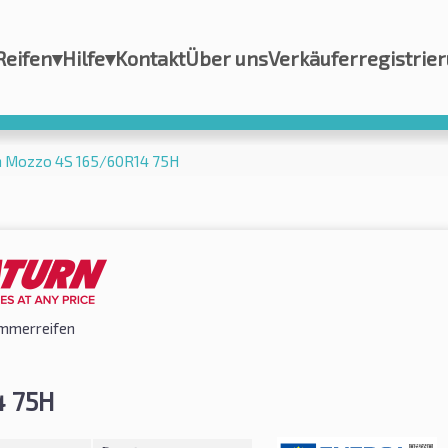
Reifen
▾
Hilfe
▾
Kontakt
Über uns
Verkäuferregistrie
n Mozzo 4S 165/60R14 75H
mmerreifen
4 75H