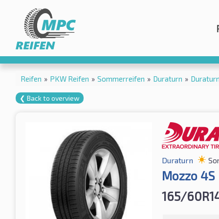
Reifen
»
PKW Reifen
»
Sommerreifen
»
Duraturn
»
Duratur
❮ Back to overview
Duraturn
So
Mozzo 4S
165/60R1