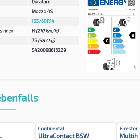
Duraturn
Mozzo 4S
165/60R14
sindex
H
(210 km/h)
75
(387 kg)
5420068613229
ebenfalls
Continental
Fireston
L
UltraContact BSW
Multih