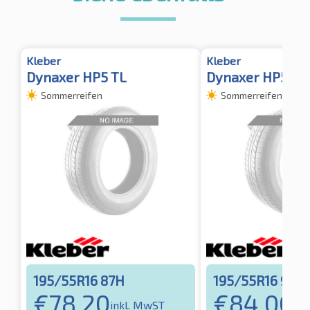
Kleber
Kleber
Dynaxer HP5 TL
Dynaxer HP5 XL
Sommerreifen
Sommerreifen
195/55R16 87H
195/55R16 91T
€
78,20
€
84,00
inkl. MwST
ink