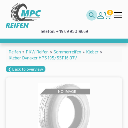
0
Telefon: +49 69 95019669
Reifen
»
PKW Reifen
»
Sommerreifen
»
Kleber
»
Kleber Dynaxer HP5 195/55R16 87V
❮ Back to overview