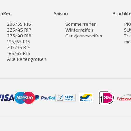
rößen
Saison
Produkt
205/55 R16
Sommerreifen
PK
225/45 R17
Winterreifen
SUV
225/40 R18
Ganzjahresreifen
Tra
195/65 R15
mo
235/35 R19
185/65 R15
Alle Reifengrößen