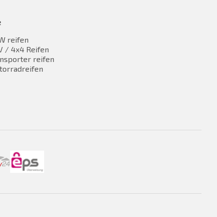
e
W reifen
 / 4x4 Reifen
nsporter reifen
torradreifen