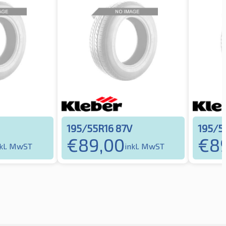
195/55R16 87V
195/5
€
89,00
€
8
nkl. MwST
inkl. MwST