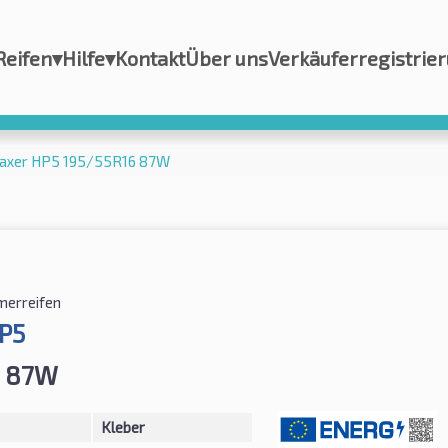
Reifen
▾
Hilfe
▾
Kontakt
Über uns
Verkäuferregistrie
naxer HP5 195/55R16 87W
erreifen
P5
6 87W
Kleber