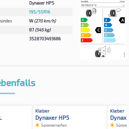
Dynaxer HP5
195/55R16
sindex
W
(270 km/h)
87
(545 kg)
3528703493686
ebenfalls
Kleber
Kleber
L
Dynaxer HP5
Dynaxe
Sommerreifen
Sommer