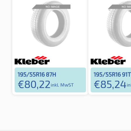
195/55R16 87H
195/55R16 91T
€
80,22
€
85,24
inkl. MwST
i