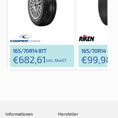
165/70R14 81T
165/70R14 81T
€
682,61
€
99,98
inkl. MwST
ink
Informationen
Hersteller