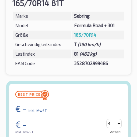
165/70R14 81T
Marke
Sebring
Model
Formula Road + 301
Größe
165/70R14
Geschwindigkeitsindex
T
(190 km/h)
Lastindex
81
(462 kg)
EAN Code
3528702999486
€
-
inkl. MwST
€
-
inkl. MwST
Anzahl