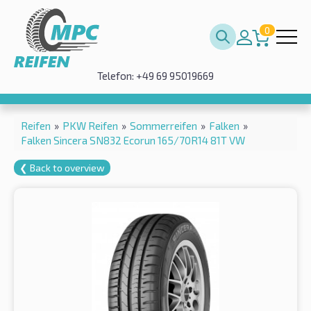
0
Telefon: +49 69 95019669
Reifen
»
PKW Reifen
»
Sommerreifen
»
Falken
»
Falken Sincera SN832 Ecorun 165/70R14 81T VW
❮ Back to overview