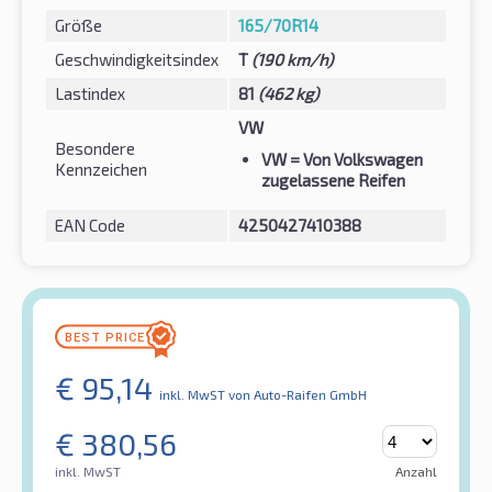
Größe
165/70R14
Geschwindigkeitsindex
T
(190 km/h)
Lastindex
81
(462 kg)
VW
Besondere
VW
= Von Volkswagen
Kennzeichen
zugelassene Reifen
EAN Code
4250427410388
€
95,14
inkl. MwST
von Auto-Raifen GmbH
€
380,56
inkl. MwST
Anzahl