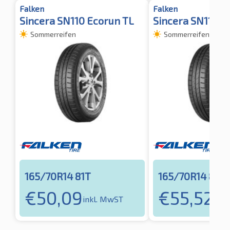
Falken
Falken
Sincera SN110 Ecorun TL
Sincera SN110 E
Sommerreifen
Sommerreifen
165/70R14 81T
165/70R14 81T
€
50,09
€
55,52
inkl. MwST
inkl