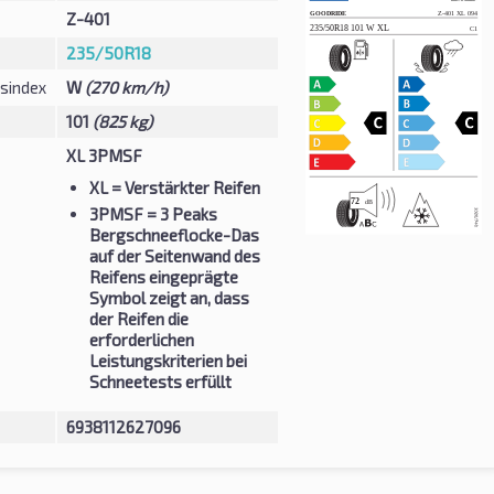
Z-401
235/50R18
sindex
W
(270 km/h)
101
(825 kg)
XL 3PMSF
XL
= Verstärkter Reifen
3PMSF
= 3 Peaks
Bergschneeflocke-Das
auf der Seitenwand des
Reifens eingeprägte
Symbol zeigt an, dass
der Reifen die
erforderlichen
Leistungskriterien bei
Schneetests erfüllt
6938112627096