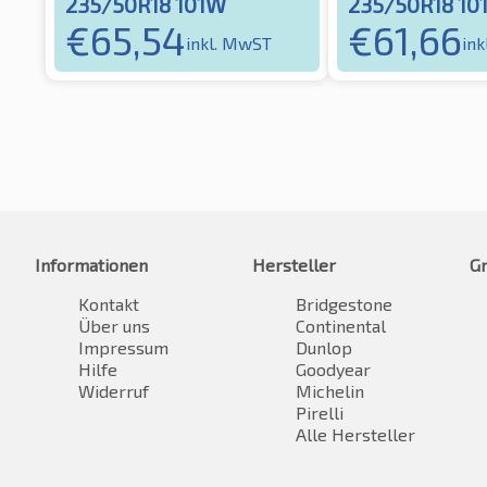
235/50R18 101W
235/50R18 10
€
65,54
€
61,66
inkl. MwST
in
Informationen
Hersteller
G
Kontakt
Bridgestone
Über uns
Continental
Impressum
Dunlop
Hilfe
Goodyear
Widerruf
Michelin
Pirelli
Alle Hersteller