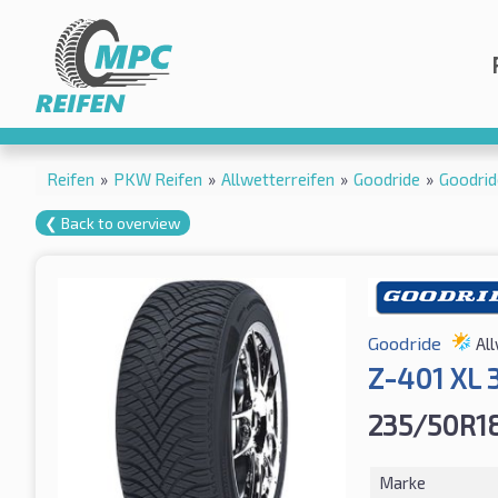
Reifen
»
PKW Reifen
»
Allwetterreifen
»
Goodride
»
Goodri
❮ Back to overview
Goodride
Al
Z-401 XL 
235/50R1
Marke