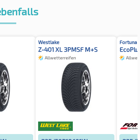
ebenfalls
Westlake
Fortuna
Z-401 XL 3PMSF M+S
EcoPlus
Allwetterreifen
Allwet