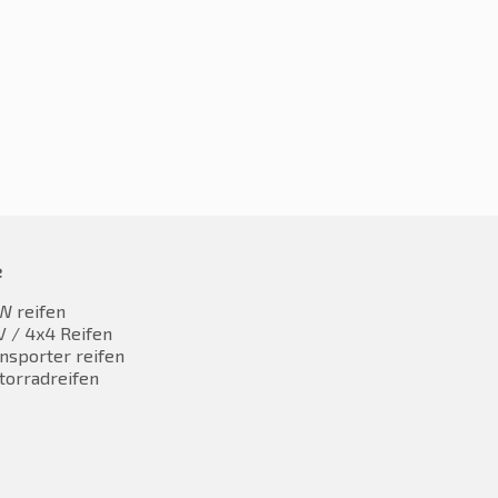
0R18 101W
235/50R18 101W
,87
€
61,87
inkl. MwST
inkl. MwST
e
W reifen
 / 4x4 Reifen
nsporter reifen
torradreifen