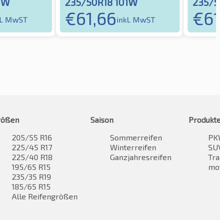
1W
235/50R18 101W
235/5
€
61,66
€
61
kl. MwST
inkl. MwST
rößen
Saison
Produkt
205/55 R16
Sommerreifen
PK
225/45 R17
Winterreifen
SUV
225/40 R18
Ganzjahresreifen
Tra
195/65 R15
mo
235/35 R19
185/65 R15
Alle Reifengrößen