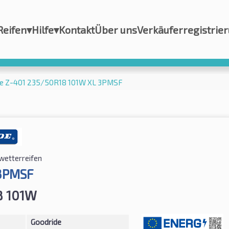
Reifen
▾
Hilfe
▾
Kontakt
Über uns
Verkäuferregistrie
de Z-401 235/50R18 101W XL 3PMSF
lwetterreifen
3PMSF
8 101W
Goodride