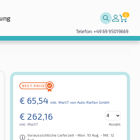
0
rung
Telefon: +49 69 95019669
€
65,54
inkl. MwST
von Auto-Raifen GmbH
€
262,16
inkl. MwST
Anzahl
Voraussichtliche Lieferzeit - Mon. 10 Aug. - Mit. 12
Aug.