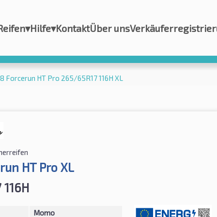
Reifen
▾
Hilfe
▾
Kontakt
Über uns
Verkäuferregistrie
 Forcerun HT Pro 265/65R17 116H XL
erreifen
run HT Pro XL
 116H
Momo