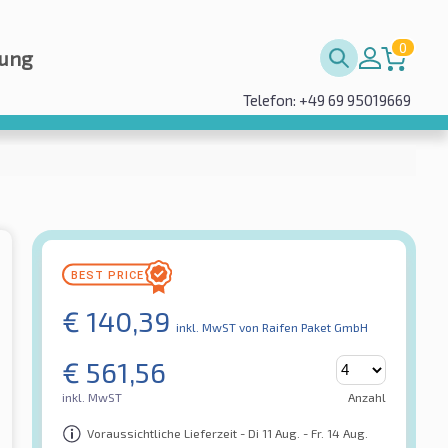
0
rung
Telefon: +49 69 95019669
€
140,39
inkl. MwST
von Raifen Paket GmbH
€
561,56
inkl. MwST
Anzahl
Voraussichtliche Lieferzeit - Di 11 Aug. - Fr. 14 Aug.