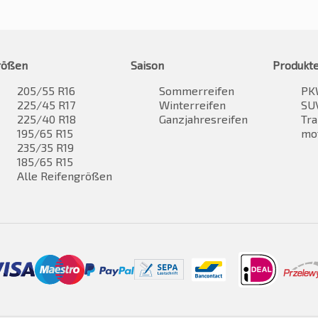
rößen
Saison
Produkt
205/55 R16
Sommerreifen
PK
225/45 R17
Winterreifen
SUV
225/40 R18
Ganzjahresreifen
Tra
195/65 R15
mo
235/35 R19
185/65 R15
Alle Reifengrößen