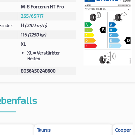
M-8 Forcerun HT Pro
265/65R17
sindex
H
(210 km/h)
116
(1250 kg)
XL
XL
= Verstärkter
Reifen
8056450248600
ebenfalls
Taurus
Cooper