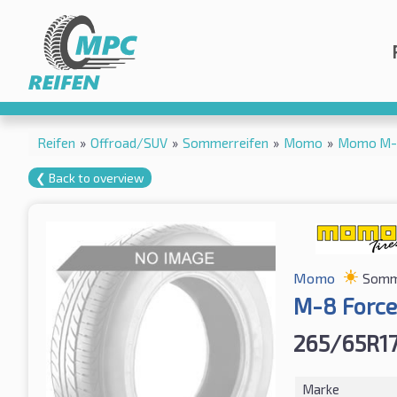
Reifen
»
Offroad/SUV
»
Sommerreifen
»
Momo
»
Momo M-8
❮ Back to overview
Momo
Somm
M-8 Force
265/65R17
Marke