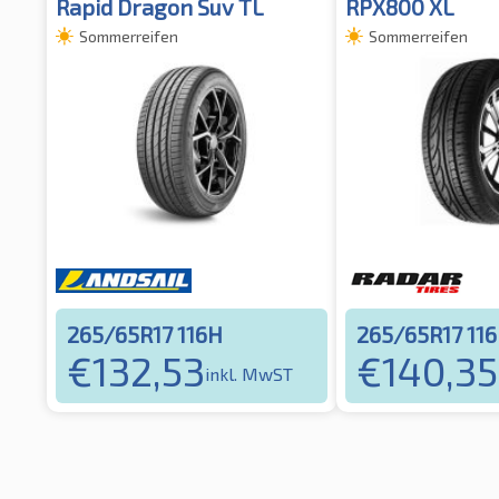
Rapid Dragon Suv TL
RPX800 XL
Sommerreifen
Sommerreifen
265/65R17 116H
265/65R17 11
€
132,53
€
140,35
inkl. MwST