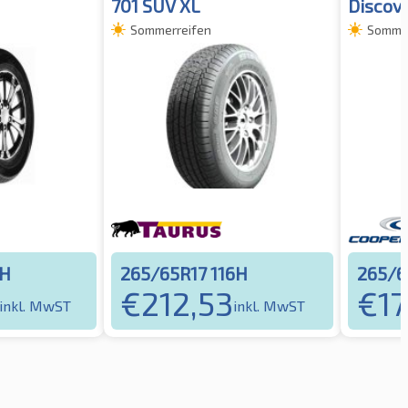
701 SUV XL
Discov
Sommerreifen
Sommer
6H
265/65R17 116H
265/6
€
212,53
€
17
inkl. MwST
inkl. MwST