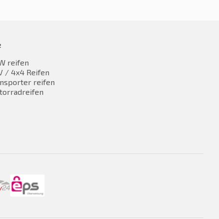
e
W reifen
 / 4x4 Reifen
nsporter reifen
torradreifen