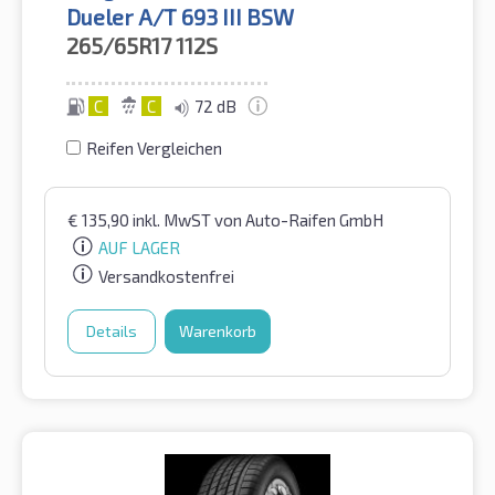
Dueler A/T 693 III BSW
265/65R17
112S
C
C
72 dB
Reifen Vergleichen
€
135,90
inkl. MwST
von Auto-Raifen GmbH
AUF LAGER
Versandkostenfrei
Details
Warenkorb