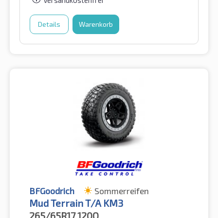
Details
Warenkorb
BFGoodrich
Sommerreifen
Mud Terrain T/A KM3
265/65R17
120Q