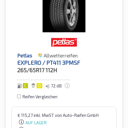
Petlas
Allwetterreifen
EXPLERO / PT411 3PMSF
265/65R17
112H
C
D
72 dB
Reifen Vergleichen
€
115,27
inkl. MwST
von Auto-Raifen GmbH
AUF LAGER