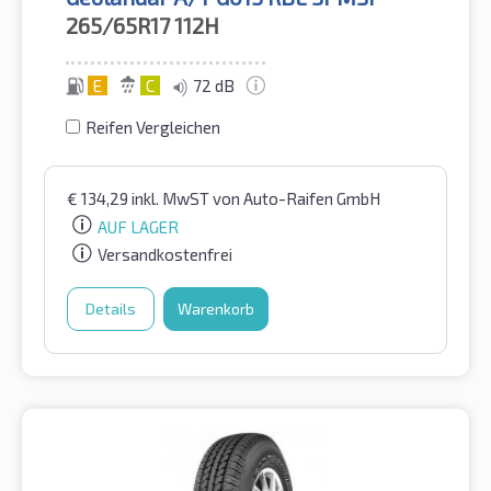
265/65R17
112H
E
C
72 dB
Reifen Vergleichen
€
134,29
inkl. MwST
von Auto-Raifen GmbH
AUF LAGER
Versandkostenfrei
Details
Warenkorb