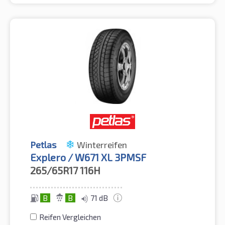
Petlas
Winterreifen
Explero / W671 XL 3PMSF
265/65R17
116H
B
B
71 dB
Reifen Vergleichen