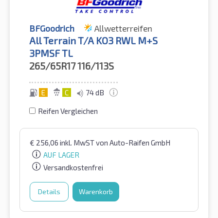
BFGoodrich
Allwetterreifen
All Terrain T/A KO3 RWL M+S
3PMSF TL
265/65R17
116/113S
E
C
74 dB
Reifen Vergleichen
€
256,06
inkl. MwST
von Auto-Raifen GmbH
AUF LAGER
Versandkostenfrei
Details
Warenkorb