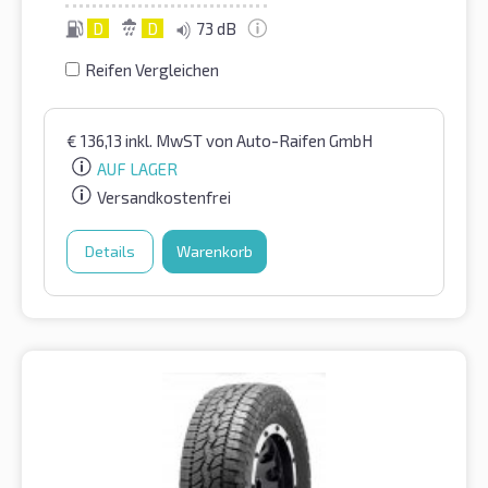
D
D
73 dB
Reifen Vergleichen
€
136,13
inkl. MwST
von Auto-Raifen GmbH
AUF LAGER
Versandkostenfrei
Details
Warenkorb