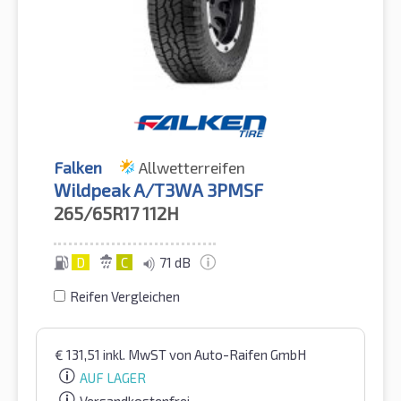
Falken
Allwetterreifen
Wildpeak A/T3WA 3PMSF
265/65R17
112H
D
C
71 dB
Reifen Vergleichen
€
131,51
inkl. MwST
von Auto-Raifen GmbH
AUF LAGER
Versandkostenfrei