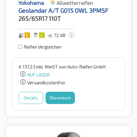
Yokohama
Allwetterreifen
Geolandar A/T G015 OWL 3PMSF
265/65R17
110T
E
C
72 dB
Reifen Vergleichen
€
137,23
inkl. MwST
von Auto-Raifen GmbH
AUF LAGER
Versandkostenfrei
Details
Warenkorb