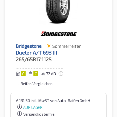
Bridgestone
Sommerreifen
Dueler A/T 693 III
265/65R17
112S
C
C
72 dB
Reifen Vergleichen
€
131,50
inkl. MwST
von Auto-Raifen GmbH
AUF LAGER
Versandkostenfrei