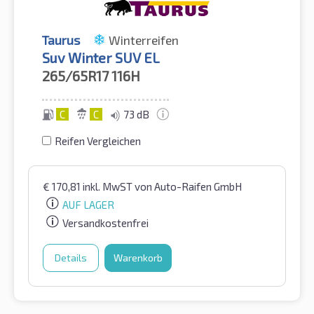
Taurus
Winterreifen
Suv Winter SUV EL
265/65R17
116H
C
C
73 dB
Reifen Vergleichen
€
170,81
inkl. MwST
von Auto-Raifen GmbH
AUF LAGER
Versandkostenfrei
Details
Warenkorb