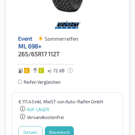
Event
Sommerreifen
ML 698+
265/65R17
112T
E
C
72 dB
Reifen Vergleichen
€
111,43
inkl. MwST
von Auto-Raifen GmbH
AUF LAGER
Versandkostenfrei
Details
Warenkorb