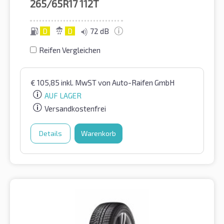
265/65R17
112T
D
D
72 dB
Reifen Vergleichen
€
105,85
inkl. MwST
von Auto-Raifen GmbH
AUF LAGER
Versandkostenfrei
Details
Warenkorb