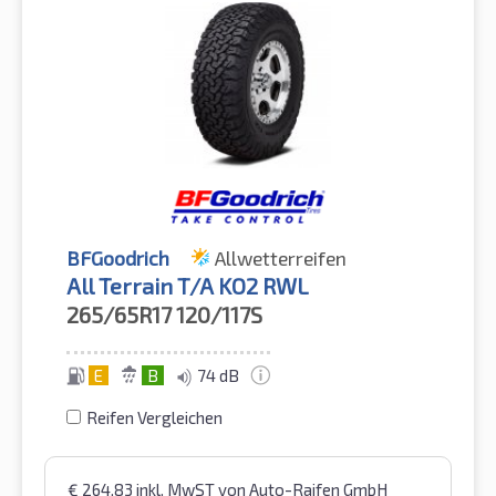
BFGoodrich
Allwetterreifen
All Terrain T/A KO2 RWL
265/65R17
120/117S
E
B
74 dB
Reifen Vergleichen
€
264,83
inkl. MwST
von Auto-Raifen GmbH