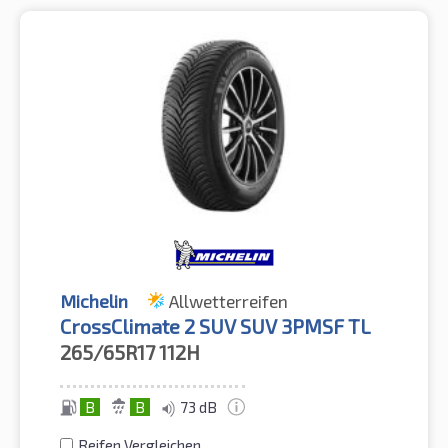
Michelin
Allwetterreifen
CrossClimate 2 SUV SUV 3PMSF TL
265/65R17
112H
B
B
73 dB
Reifen Vergleichen