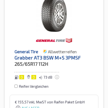
General Tire
Allwetterreifen
Grabber AT3 BSW M+S 3PMSF
265/65R17
112H
D
D
73 dB
Reifen Vergleichen
€
155,57
inkl. MwST
von Raifen Paket GmbH