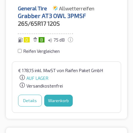
General Tire
Allwetterreifen
Grabber AT3 OWL 3PMSF
265/65R17
120S
D
B
75 dB
Reifen Vergleichen
€
178,15
inkl. MwST
von Raifen Paket GmbH
AUF LAGER
Versandkostenfrei
Details
Warenkorb