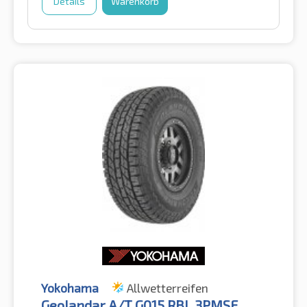
Details
Warenkorb
Yokohama
Allwetterreifen
Geolandar A/T G015 RBL 3PMSF