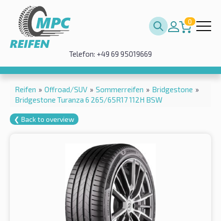
0
Telefon: +49 69 95019669
Reifen
»
Offroad/SUV
»
Sommerreifen
»
Bridgestone
»
Bridgestone Turanza 6 265/65R17 112H BSW
❮ Back to overview