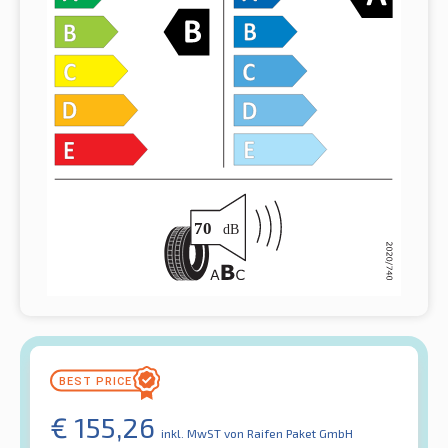
€
155,26
inkl. MwST
von Raifen Paket GmbH