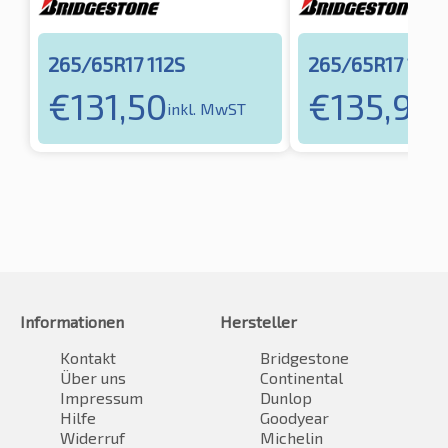
265/65R17 112S
265/65R17 112S
€
131,50
€
135,90
inkl. MwST
i
Informationen
Hersteller
Kontakt
Bridgestone
Über uns
Continental
Impressum
Dunlop
Hilfe
Goodyear
Widerruf
Michelin