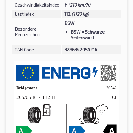
Geschwindigkeitsindex
H
(210 km/h)
Lastindex
112
(1120 kg)
BSW
Besondere
BSW
= Schwarze
Kennzeichen
Seitenwand
EAN Code
3286342054216