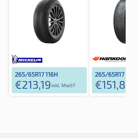
265/65R17 116H
265/65R17 116H
€
213,19
€
151,86
inkl. MwST
in