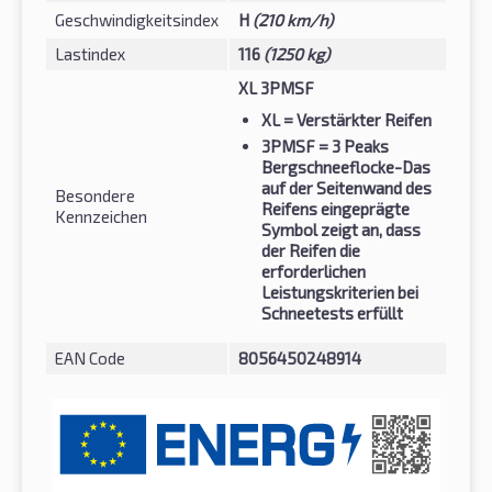
Geschwindigkeitsindex
H
(210 km/h)
Lastindex
116
(1250 kg)
XL 3PMSF
XL
= Verstärkter Reifen
3PMSF
= 3 Peaks
Bergschneeflocke-Das
auf der Seitenwand des
Besondere
Reifens eingeprägte
Kennzeichen
Symbol zeigt an, dass
der Reifen die
erforderlichen
Leistungskriterien bei
Schneetests erfüllt
EAN Code
8056450248914