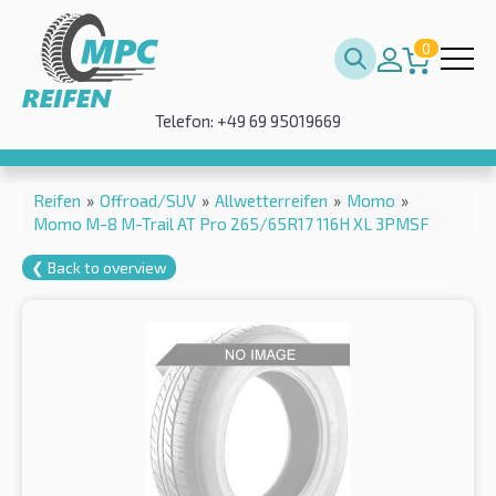
0
Telefon: +49 69 95019669
Reifen
»
Offroad/SUV
»
Allwetterreifen
»
Momo
»
Momo M-8 M-Trail AT Pro 265/65R17 116H XL 3PMSF
❮ Back to overview