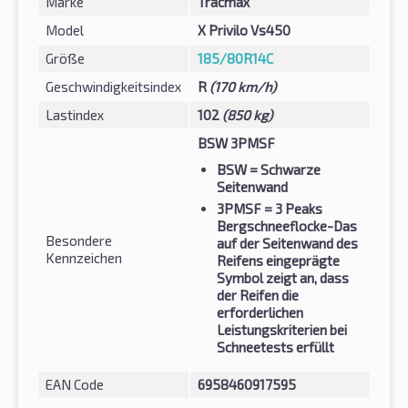
Marke
Tracmax
Model
X Privilo Vs450
Größe
185/80R14C
Geschwindigkeitsindex
R
(170 km/h)
Lastindex
102
(850 kg)
BSW 3PMSF
BSW
= Schwarze
Seitenwand
3PMSF
= 3 Peaks
Bergschneeflocke-Das
Besondere
auf der Seitenwand des
Kennzeichen
Reifens eingeprägte
Symbol zeigt an, dass
der Reifen die
erforderlichen
Leistungskriterien bei
Schneetests erfüllt
EAN Code
6958460917595