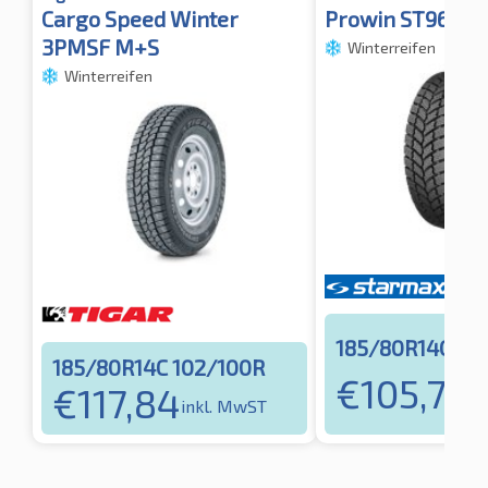
Cargo Speed Winter
Prowin ST960 
3PMSF M+S
Winterreifen
Winterreifen
185/80R14C 10
185/80R14C 102/100R
€
105,73
€
117,84
in
inkl. MwST