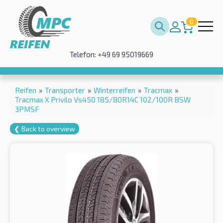
0
Telefon: +49 69 95019669
Reifen
»
Transporter
»
Winterreifen
»
Tracmax
»
Tracmax X Privilo Vs450 185/80R14C 102/100R BSW
3PMSF
❮ Back to overview