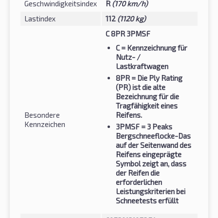
Geschwindigkeitsindex
R
(170 km/h)
Lastindex
112
(1120 kg)
C 8PR 3PMSF
C
= Kennzeichnung für
Nutz- /
Lastkraftwagen
8PR
= Die Ply Rating
(PR) ist die alte
Bezeichnung für die
Tragfähigkeit eines
Besondere
Reifens.
Kennzeichen
3PMSF
= 3 Peaks
Bergschneeflocke-Das
auf der Seitenwand des
Reifens eingeprägte
Symbol zeigt an, dass
der Reifen die
erforderlichen
Leistungskriterien bei
Schneetests erfüllt