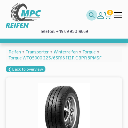
0
Telefon: +49 69 95019669
Reifen
»
Transporter
»
Winterreifen
»
Torque
»
Torque WTQ5000 225/65R16 112R C 8PR 3PMSF
❮ Back to overview