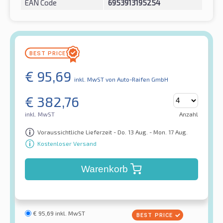
EAN Code
6953913195254
€
95,69
inkl. MwST
von Auto-Raifen GmbH
€
382,76
inkl. MwST
Anzahl
Voraussichtliche Lieferzeit - Do. 13 Aug. - Mon. 17 Aug.
Kostenloser Versand
Warenkorb
€
95,69
inkl. MwST