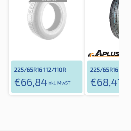
225/65R16 112/110R
225/65R16 112R
€
66,84
€
68,41
inkl. MwST
inkl