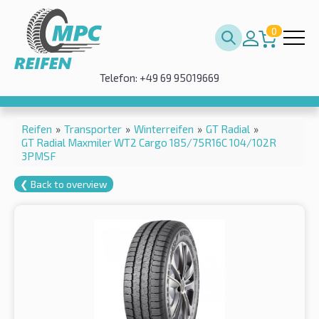
0
Telefon: +49 69 95019669
Reifen
»
Transporter
»
Winterreifen
»
GT Radial
»
GT Radial Maxmiler WT2 Cargo 185/75R16C 104/102R
3PMSF
❮ Back to overview