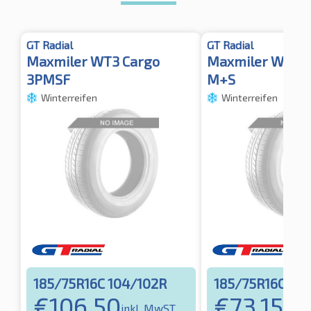
GT Radial
GT Radial
Maxmiler WT3 Cargo
Maxmiler WT3 
3PMSF
M+S
Winterreifen
Winterreifen
185/75R16C 104/102R
185/75R16C 10
€
106,50
€
73,15
inkl. MwST
inkl.