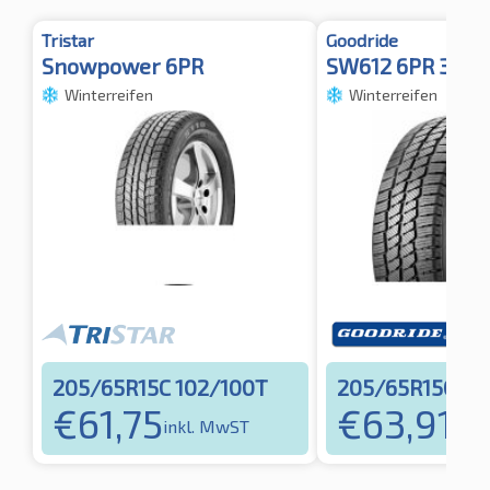
Tristar
Goodride
Snowpower 6PR
SW612 6PR 3PM
Winterreifen
Winterreifen
205/65R15C 102/100T
205/65R15C 10
€
61,75
€
63,91
inkl. MwST
inkl