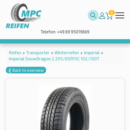
0
Telefon: +49 69 95019669
Reifen
»
Transporter
»
Winterreifen
»
Imperial
»
Imperial SnowDragon 2 205/65R15C 102/100T
❮ Back to overview