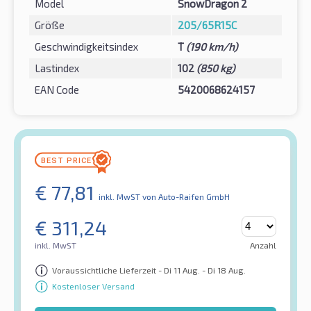
Model
SnowDragon 2
Größe
205/65R15C
Geschwindigkeitsindex
T
(190 km/h)
Lastindex
102
(850 kg)
EAN Code
5420068624157
€
77,81
inkl. MwST
von Auto-Raifen GmbH
€
311,24
inkl. MwST
Anzahl
Voraussichtliche Lieferzeit - Di 11 Aug. - Di 18 Aug.
Kostenloser Versand