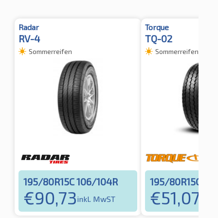
Radar
Torque
RV-4
TQ-02
Sommerreifen
Sommerreifen
195/80R15C 106/104R
195/80R15C 10
€
90,73
€
51,07
inkl. MwST
inkl