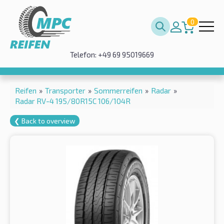
0
Telefon: +49 69 95019669
Reifen
»
Transporter
»
Sommerreifen
»
Radar
»
Radar RV-4 195/80R15C 106/104R
❮ Back to overview