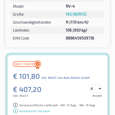
Model
RV-4
Größe
195/80R15C
Geschwindigkeitsindex
R
(170 km/h)
Lastindex
106
(950 kg)
EAN Code
8886459509736
€
101,80
inkl. MwST
von Auto-Raifen GmbH
€
407,20
inkl. MwST
Anzahl
Voraussichtliche Lieferzeit - Mit. 12 Aug. - Mit. 19 Aug.
Kostenloser Versand