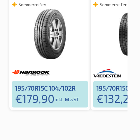
Sommerreifen
Sommerreifen
195/70R15C 104/102R
195/70R15C 10
€
179,90
€
132,29
inkl. MwST
i