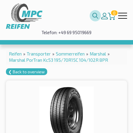
0
Telefon: +49 69 95019669
Reifen
»
Transporter
»
Sommerreifen
»
Marshal
»
Marshal PorTran Kc53 195/70R15C 104/102R 8PR
❮ Back to overview