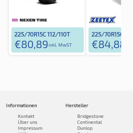
225/70R15C 112/110T
225/70R15C 112
€
80,89
€
84,88
inkl. MwST
ink
Informationen
Hersteller
Kontakt
Bridgestone
Über uns
Continental
Impressum
Dunlop