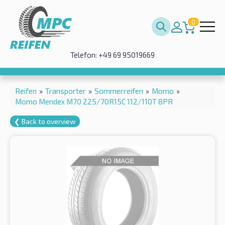
0
Telefon: +49 69 95019669
Reifen
»
Transporter
»
Sommerreifen
»
Momo
»
Momo Mendex M70 225/70R15C 112/110T 8PR
❮ Back to overview