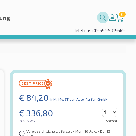
0
rung
Telefon: +49 69 95019669
€
84,20
inkl. MwST
von Auto-Raifen GmbH
€
336,80
inkl. MwST
Anzahl
Voraussichtliche Lieferzeit - Mon. 10 Aug. - Do. 13
Aug.