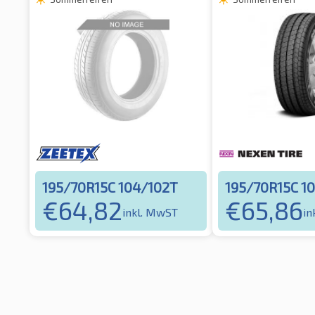
195/70R15C 104/102T
195/70R15C 1
€
64,82
€
65,86
inkl. MwST
in