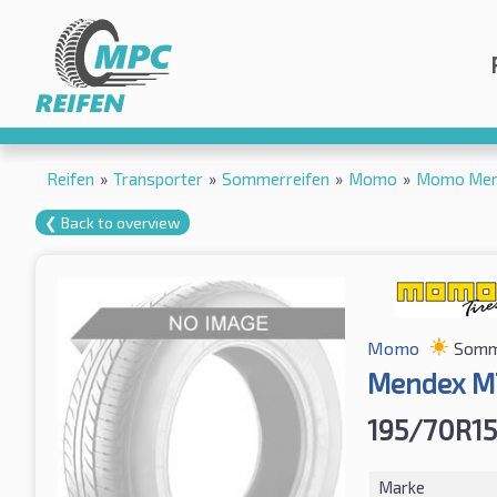
Reifen
»
Transporter
»
Sommerreifen
»
Momo
»
Momo Men
❮ Back to overview
Momo
Somm
Mendex M
195/70R15
Marke