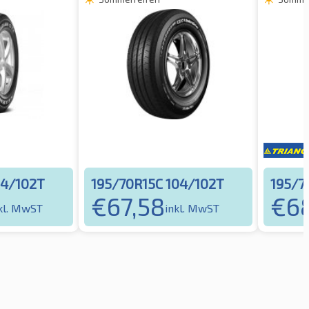
04/102T
195/70R15C 104/102T
195/7
€
67,58
€
6
kl. MwST
inkl. MwST