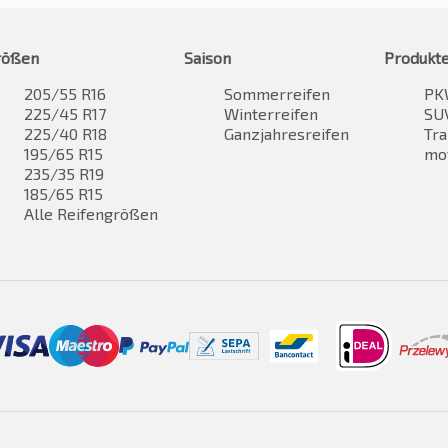
rößen
Saison
Produkt
205/55 R16
Sommerreifen
PK
225/45 R17
Winterreifen
SUV
225/40 R18
Ganzjahresreifen
Tra
195/65 R15
mo
235/35 R19
185/65 R15
Alle Reifengrößen