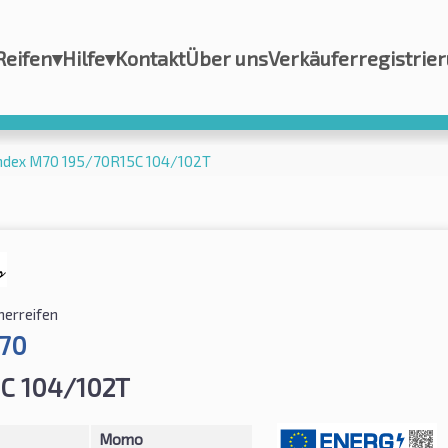
Reifen
▾
Hilfe
▾
Kontakt
Über uns
Verkäuferregistrie
dex M70 195/70R15C 104/102T
erreifen
70
C 104/102T
Momo