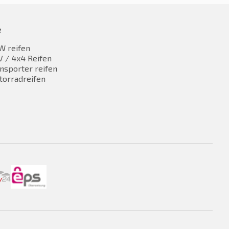
e
W reifen
 / 4x4 Reifen
nsporter reifen
torradreifen