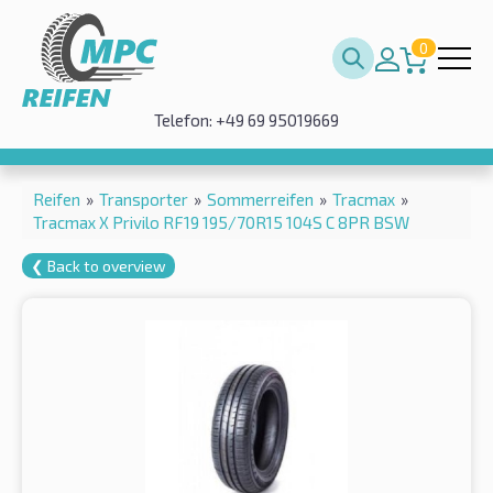
0
Telefon: +49 69 95019669
Reifen
»
Transporter
»
Sommerreifen
»
Tracmax
»
Tracmax X Privilo RF19 195/70R15 104S C 8PR BSW
❮ Back to overview