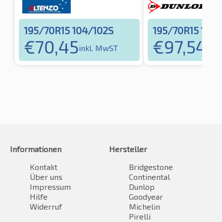
195/70R15 104/102S
195/70R15 104S
€
70,45
€
97,54
inkl. MwST
ink
Informationen
Hersteller
Kontakt
Bridgestone
Über uns
Continental
Impressum
Dunlop
Hilfe
Goodyear
Widerruf
Michelin
Pirelli