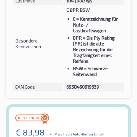
Lastindex
104
(900 kg)
C 8PR BSW
C
= Kennzeichnung für
Nutz- /
Lastkraftwagen
8PR
= Die Ply Rating
Besondere
(PR) ist die alte
Kennzeichen
Bezeichnung für die
Tragfähigkeit eines
Reifens.
BSW
= Schwarze
Seitenwand
EAN Code
6958460919339
€
83,98
inkl. MwST
von Auto-Raifen GmbH