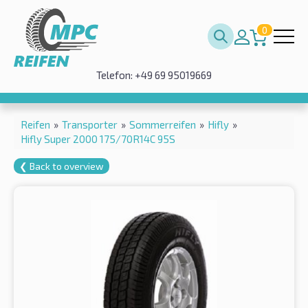
0
Telefon: +49 69 95019669
Reifen
»
Transporter
»
Sommerreifen
»
Hifly
»
Hifly Super 2000 175/70R14C 95S
❮ Back to overview