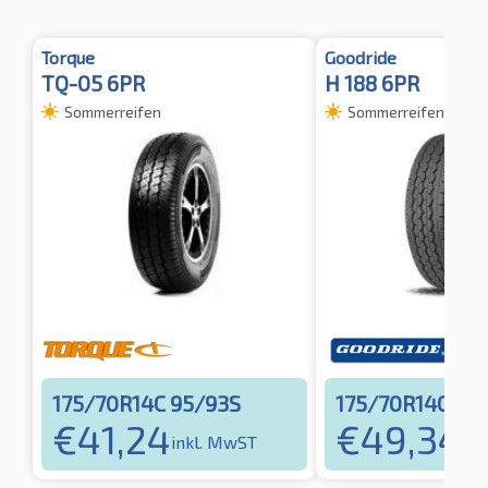
Torque
Goodride
TQ-05 6PR
H 188 6PR
Sommerreifen
Sommerreifen
175/70R14C 95/93S
175/70R14C 95
€
41,24
€
49,34
inkl. MwST
ink