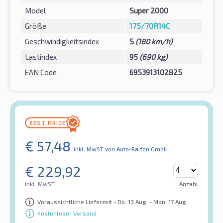
Model
Super 2000
Größe
175/70R14C
Geschwindigkeitsindex
S
(180 km/h)
Lastindex
95
(690 kg)
EAN Code
6953913102825
€
57,48
inkl. MwST
von Auto-Raifen GmbH
€
229,92
inkl. MwST
Anzahl
Voraussichtliche Lieferzeit - Do. 13 Aug. - Mon. 17 Aug.
Kostenloser Versand