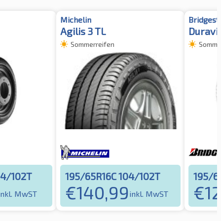
Michelin
Bridgest
Agilis 3 TL
Duravi
Sommerreifen
Sommer
04/102T
195/65R16C 104/102T
195/6
€
140,99
€
1
inkl. MwST
inkl. MwST