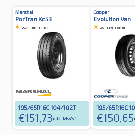
Marshal
Cooper
PorTran Kc53
Evolution Van
Sommerreifen
Sommerreifen
195/65R16C 104/102T
195/65R16C 1
€
151,73
€
150,65
inkl. MwST