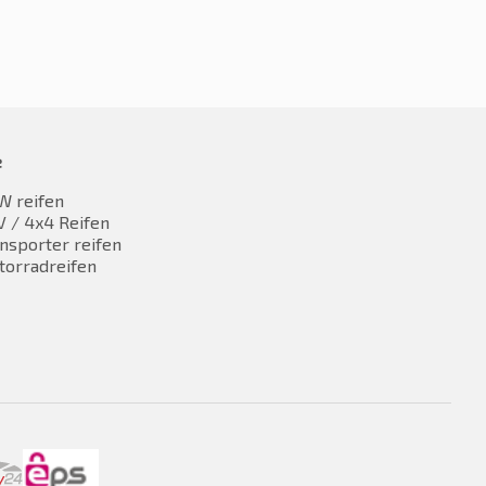
e
W reifen
 / 4x4 Reifen
nsporter reifen
torradreifen