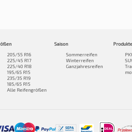
rößen
Saison
Produkt
205/55 R16
Sommerreifen
PK
225/45 R17
Winterreifen
SUV
225/40 R18
Ganzjahresreifen
Tra
195/65 R15
mo
235/35 R19
185/65 R15
Alle Reifengrößen