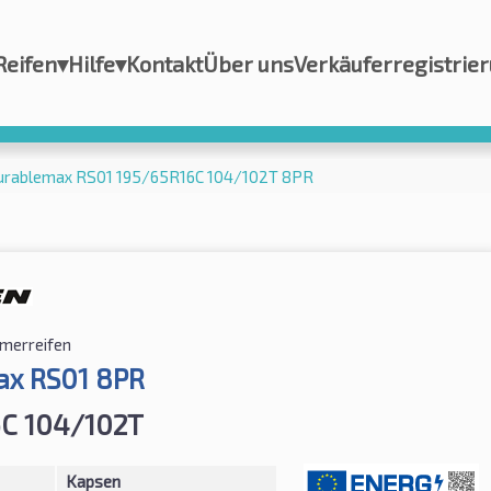
Reifen
▾
Hilfe
▾
Kontakt
Über uns
Verkäuferregistrie
urablemax RS01 195/65R16C 104/102T 8PR
merreifen
ax RS01 8PR
6C 104/102T
Kapsen