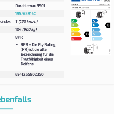
Durablemax RS01
195/65R16C
sindex
T
(190 km/h)
104
(900 kg)
8PR
8PR
= Die Ply Rating
(PR) ist die alte
Bezeichnung für die
Tragfähigkeit eines
Reifens.
6941255802350
ebenfalls