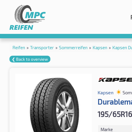
Reifen
»
Transporter
»
Sommerreifen
»
Kapsen
»
Kapsen D
❮ Back to overview
Kapsen
Som
Durablem
195/65R1
Marke