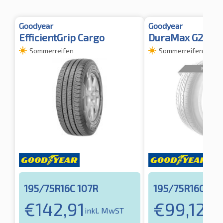
Goodyear
Goodyear
EfficientGrip Cargo
DuraMax G2
Sommerreifen
Sommerreifen
195/75R16C 107R
195/75R16C 107
€
142,91
€
99,12
inkl. MwST
inkl