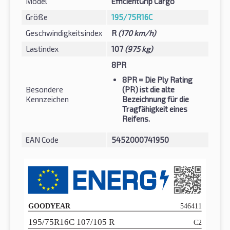
Model
EfficientGrip Cargo
Größe
195/75R16C
Geschwindigkeitsindex
R
(170 km/h)
Lastindex
107
(975 kg)
8PR
8PR
= Die Ply Rating
Besondere
(PR) ist die alte
Kennzeichen
Bezeichnung für die
Tragfähigkeit eines
Reifens.
EAN Code
5452000741950