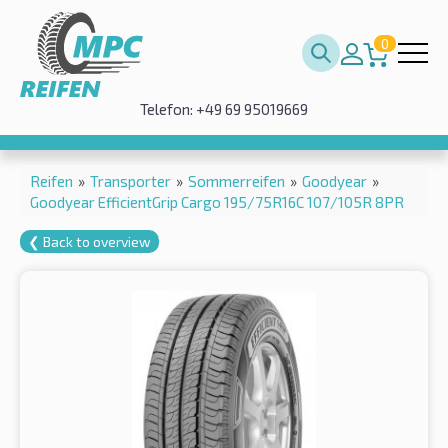
0
Telefon: +49 69 95019669
Reifen
»
Transporter
»
Sommerreifen
»
Goodyear
»
Goodyear EfficientGrip Cargo 195/75R16C 107/105R 8PR
❮ Back to overview