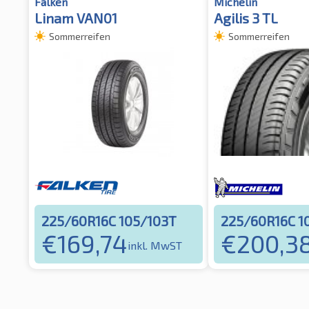
Falken
Michelin
Linam VAN01
Agilis 3 TL
Sommerreifen
Sommerreifen
225/60R16C 105/103T
225/60R16C 1
€
169,74
€
200,3
inkl. MwST