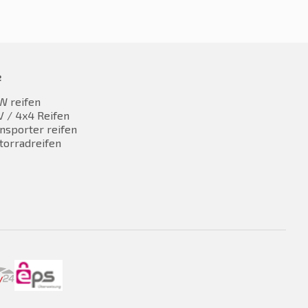
e
W reifen
 / 4x4 Reifen
nsporter reifen
torradreifen