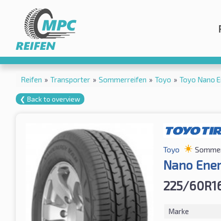
Reifen
»
Transporter
»
Sommerreifen
»
Toyo
»
Toyo Nano E
❮ Back to overview
Toyo
Sommer
Nano Ener
225/60R16
Marke