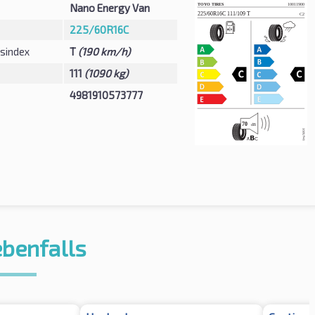
Nano Energy Van
225/60R16C
sindex
T
(190 km/h)
111
(1090 kg)
4981910573777
ebenfalls