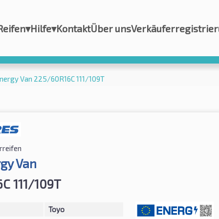
Reifen
▾
Hilfe
▾
Kontakt
Über uns
Verkäuferregistrie
nergy Van 225/60R16C 111/109T
reifen
gy Van
C 111/109T
Toyo