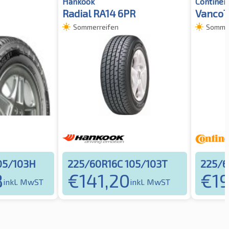
Hankook
Continen
Radial RA14 6PR
Vanco™
Sommerreifen
Sommer
05/103H
225/60R16C 105/103T
225/6
8
€
141,20
€
1
inkl. MwST
inkl. MwST