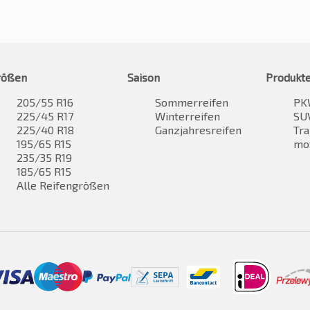
rößen
Saison
Produkt
205/55 R16
Sommerreifen
PK
225/45 R17
Winterreifen
SUV
225/40 R18
Ganzjahresreifen
Tra
195/65 R15
mo
235/35 R19
185/65 R15
Alle Reifengrößen