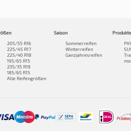
rößen
Saison
Produkt
205/55 R16
Sommerreifen
PK
225/45 R17
Winterreifen
SUV
225/40 R18
Ganzjahresreifen
Tra
195/65 R15
mo
235/35 R19
185/65 R15
Alle Reifengrößen