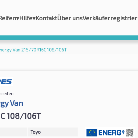
Reifen
▾
Hilfe
▾
Kontakt
Über uns
Verkäuferregistrie
nergy Van 215/70R16C 108/106T
reifen
gy Van
6C 108/106T
Toyo