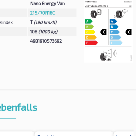
Nano Energy Van
215/70R16C
sindex
T
(190 km/h)
108
(1000 kg)
4981910573692
ebenfalls