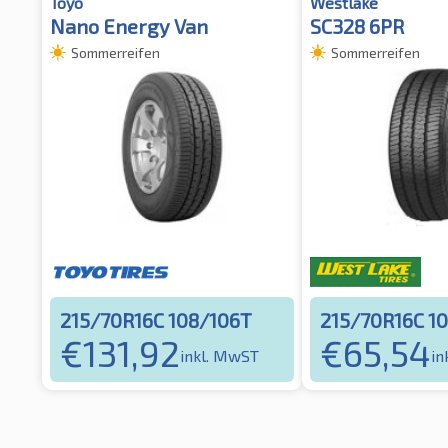
Toyo
Westlake
Nano Energy Van
SC328 6PR
Sommerreifen
Sommerreifen
215/70R16C 108/106T
215/70R16C 1
€
131,92
€
65,54
inkl. MwST
in