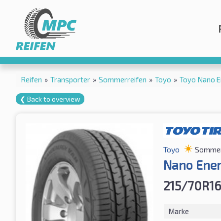
Reifen
»
Transporter
»
Sommerreifen
»
Toyo
»
Toyo Nano E
❮ Back to overview
Toyo
Sommer
Nano Ener
215/70R1
Marke