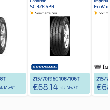
Goodride
Imperial
SC 328 6PR
EcoVan
Sommerreifen
Sommer
08T
215/70R16C 108/106T
215/7
€
68,14
€
68
kl. MwST
inkl. MwST