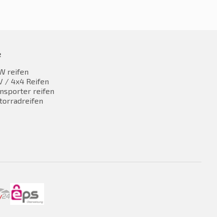
e
W reifen
 / 4x4 Reifen
nsporter reifen
torradreifen