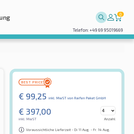
0
rung
Telefon: +49 69 95019669
€
99,25
inkl. MwST
von Raifen Paket GmbH
€
397,00
inkl. MwST
Anzahl
Voraussichtliche Lieferzeit - Di 11 Aug. - Fr. 14 Aug.