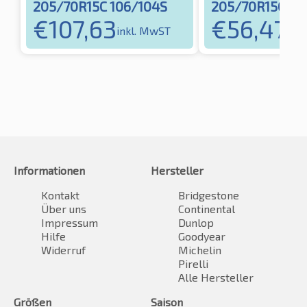
205/70R15C 106/104S
205/70R15C 10
€
107,63
€
56,47
inkl. MwST
ink
Informationen
Hersteller
Kontakt
Bridgestone
Über uns
Continental
Impressum
Dunlop
Hilfe
Goodyear
Widerruf
Michelin
Pirelli
Alle Hersteller
Größen
Saison