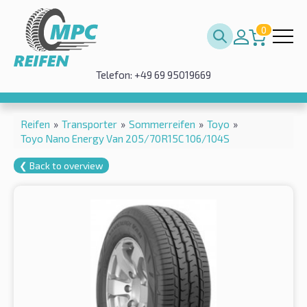
0
Telefon: +49 69 95019669
Reifen
»
Transporter
»
Sommerreifen
»
Toyo
»
Toyo Nano Energy Van 205/70R15C 106/104S
❮ Back to overview