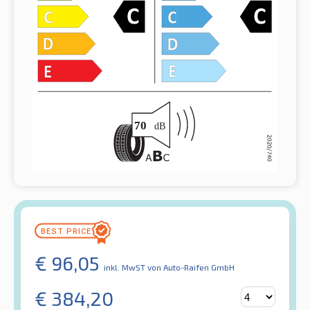
€
96,05
inkl. MwST
von Auto-Raifen GmbH
€
384,20