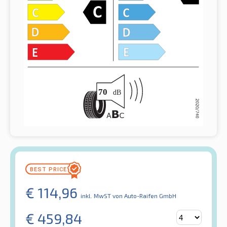
€
114,96
inkl. MwST
von Auto-Raifen GmbH
€
459,84