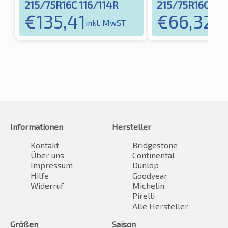
215/75R16C 116/114R
215/75R16C 116
€
135,41
€
66,32
inkl. MwST
ink
Informationen
Hersteller
Kontakt
Bridgestone
Über uns
Continental
Impressum
Dunlop
Hilfe
Goodyear
Widerruf
Michelin
Pirelli
Alle Hersteller
Größen
Saison