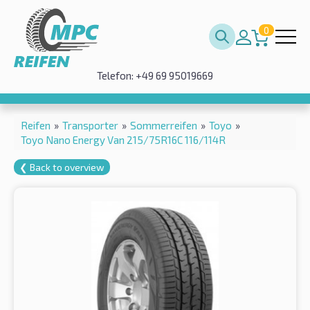
0
Telefon: +49 69 95019669
Reifen
»
Transporter
»
Sommerreifen
»
Toyo
»
Toyo Nano Energy Van 215/75R16C 116/114R
❮ Back to overview