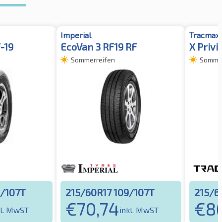
Imperial
Tracmax
-19
EcoVan 3 RF19 RF
X Privi
Sommerreifen
Sommer
9/107T
215/60R17 109/107T
215/6
€
70,74
€
8
kl. MwST
inkl. MwST