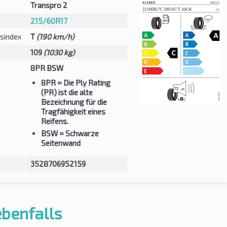
Transpro 2
215/60R17
sindex
T
(190 km/h)
109
(1030 kg)
8PR BSW
8PR
= Die Ply Rating
(PR) ist die alte
Bezeichnung für die
Tragfähigkeit eines
Reifens.
BSW
= Schwarze
Seitenwand
3528706952159
ebenfalls