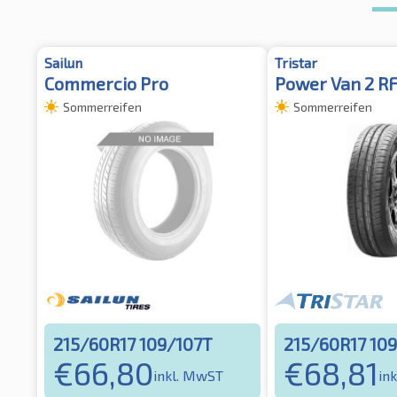
Sailun
Tristar
Commercio Pro
Power Van 2 RF
Sommerreifen
Sommerreifen
215/60R17 109/107T
215/60R17 10
€
66,80
€
68,81
inkl. MwST
in