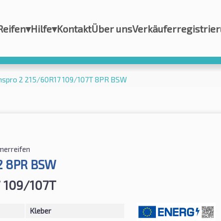
Reifen
▾
Hilfe
▾
Kontakt
Über uns
Verkäuferregistrie
anspro 2 215/60R17 109/107T 8PR BSW
erreifen
2 8PR BSW
 109/107T
Kleber