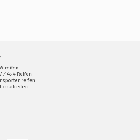
e
W reifen
 / 4x4 Reifen
nsporter reifen
torradreifen