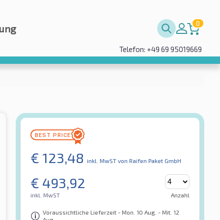
0
rung
Telefon: +49 69 95019669
€
123,48
inkl. MwST
von Raifen Paket GmbH
€
493,92
inkl. MwST
Anzahl
Voraussichtliche Lieferzeit - Mon. 10 Aug. - Mit. 12
Aug.