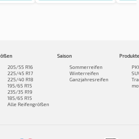
rößen
Saison
Produkt
205/55 R16
Sommerreifen
PK
225/45 R17
Winterreifen
SUV
225/40 R18
Ganzjahresreifen
Tra
195/65 R15
mo
235/35 R19
185/65 R15
Alle Reifengrößen