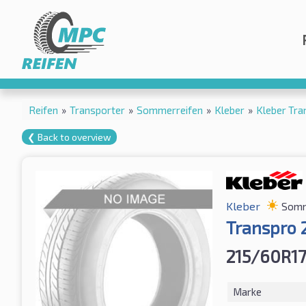
Reifen
»
Transporter
»
Sommerreifen
»
Kleber
»
Kleber Tr
❮ Back to overview
Kleber
Somm
Transpro 
215/60R17
Marke