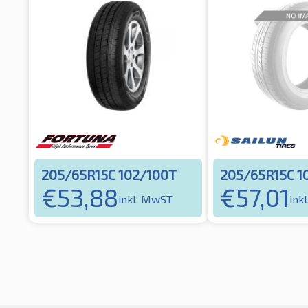
205/65R15C 102/100T
205/65R15C 1
€
53,88
€
57,01
inkl. MwST
ink