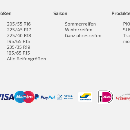
rößen
Saison
Produkt
205/55 R16
Sommerreifen
PK
225/45 R17
Winterreifen
SUV
225/40 R18
Ganzjahresreifen
Tra
195/65 R15
mo
235/35 R19
185/65 R15
Alle Reifengrößen