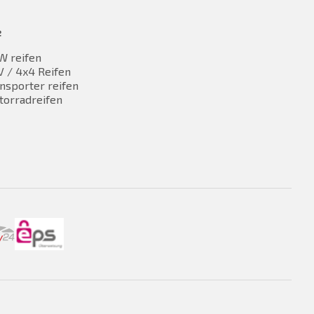
e
W reifen
 / 4x4 Reifen
nsporter reifen
torradreifen