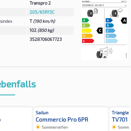
Transpro 2
205/65R15C
sindex
T
(190 km/h)
102
(850 kg)
3528706067723
ebenfalls
Sailun
Triangle
o
Commercio Pro 6PR
TV701 
Sommerreifen
Sommer