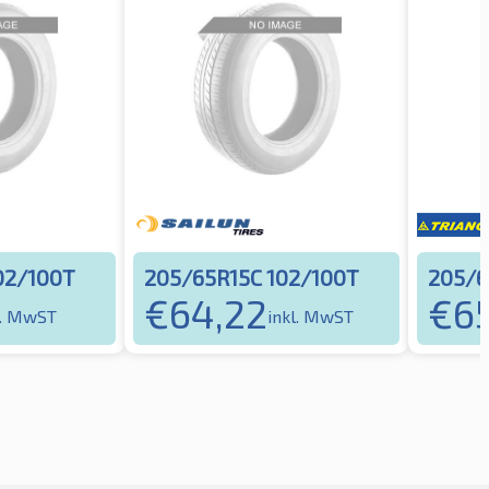
02/100T
205/65R15C 102/100T
205/6
€
64,22
€
6
l. MwST
inkl. MwST