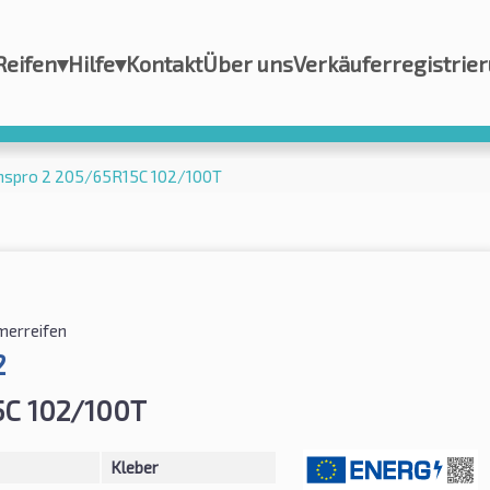
Reifen
▾
Hilfe
▾
Kontakt
Über uns
Verkäuferregistrie
anspro 2 205/65R15C 102/100T
erreifen
2
5C 102/100T
Kleber