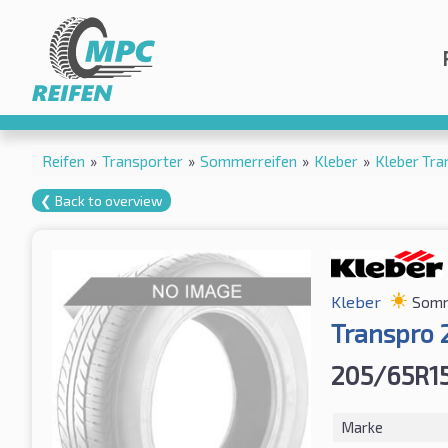
Reifen
»
Transporter
»
Sommerreifen
»
Kleber
»
Kleber Tr
❮ Back to overview
Kleber
Somm
Transpro 
205/65R1
Marke