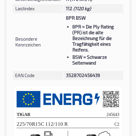
Lastindex
112
(1120 kg)
8PR BSW
8PR
= Die Ply Rating
(PR) ist die alte
Bezeichnung für die
Besondere
Tragfähigkeit eines
Kennzeichen
Reifens.
BSW
= Schwarze
Seitenwand
EAN Code
3528702456439