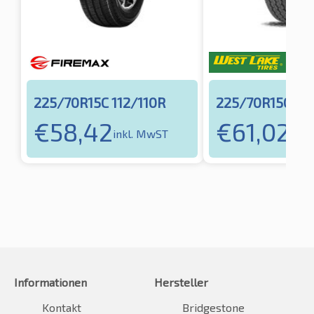
225/70R15C 112/110R
225/70R15C 112
€
58,42
€
61,02
inkl. MwST
inkl
Informationen
Hersteller
Kontakt
Bridgestone