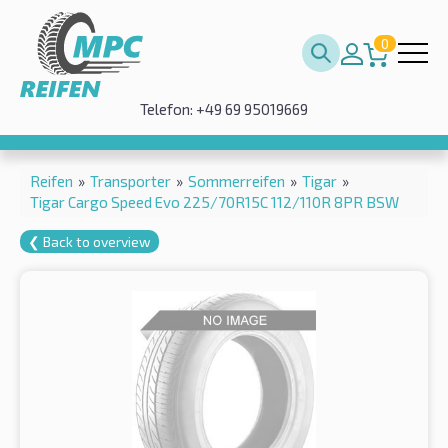
0
Telefon: +49 69 95019669
Reifen
»
Transporter
»
Sommerreifen
»
Tigar
»
Tigar Cargo Speed Evo 225/70R15C 112/110R 8PR BSW
❮ Back to overview