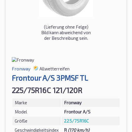
(Lieferung ohne Felge)
Bild kann abweichend von
der Beschreibung sein.
Fronway
Allwetterreifen
Frontour A/S 3PMSF TL
225/75R16C 121/120R
Marke
Fronway
Model
Frontour A/S
Größe
225/75R16C
Geschwindigkeitsindex
R
(170 km/h)