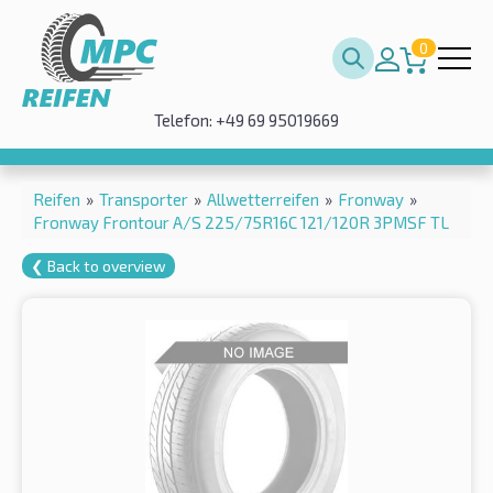
0
Telefon: +49 69 95019669
Reifen
»
Transporter
»
Allwetterreifen
»
Fronway
»
Fronway Frontour A/S 225/75R16C 121/120R 3PMSF TL
❮ Back to overview