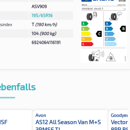
ASV909
195/65R16
sindex
T
(190 km/h)
104
(900 kg)
6924064116191
ebenfalls
Avon
Goodyea
MSF
AS12 All Season Van M+S
Vector
3PMSF TL
8PR B