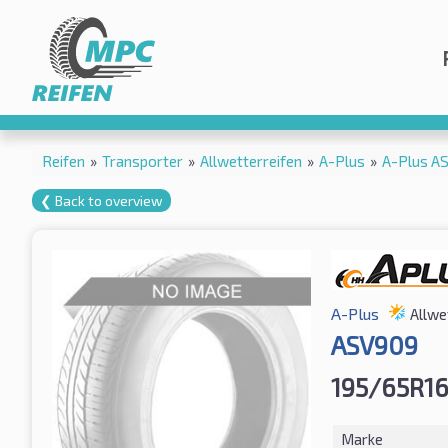
Reifen
»
Transporter
»
Allwetterreifen
»
A-Plus
»
A-Plus A
❮ Back to overview
A-Plus
Allwe
ASV909
195/65R16
Marke