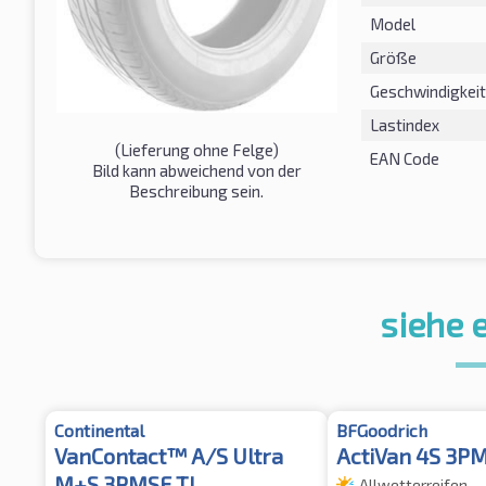
Model
Größe
Geschwindigkeit
Lastindex
(Lieferung ohne Felge)
EAN Code
Bild kann abweichend von der
Beschreibung sein.
siehe 
Continental
BFGoodrich
VanContact™ A/S Ultra
ActiVan 4S 3P
M+S 3PMSF TL
Allwetterreifen