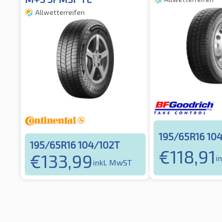
Allwetterreifen
195/65R16 10
195/65R16 104/102T
€
118,91
€
133,99
i
inkl. MwST