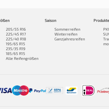
rößen
Saison
Produkt
205/55 R16
Sommerreifen
PK
225/45 R17
Winterreifen
SUV
225/40 R18
Ganzjahresreifen
Tra
195/65 R15
mo
235/35 R19
185/65 R15
Alle Reifengrößen