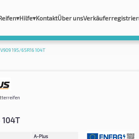
Reifen
▾
Hilfe
▾
Kontakt
Über uns
Verkäuferregistrie
SV909 195/65R16 104T
tterreifen
 104T
A-Plus