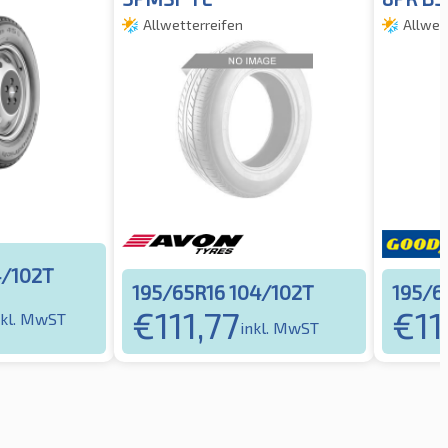
Allwetterreifen
Allwet
4/102T
195/65R16 104/102T
195/6
€
111,77
€
11
nkl. MwST
inkl. MwST