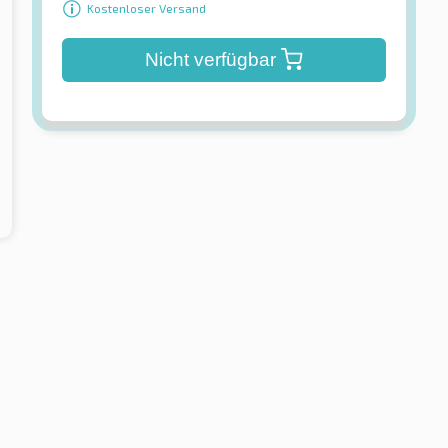
Kostenloser Versand
Nicht verfügbar
r
Firestone
 4Seasons Cargo
VanHawk Multiseason
SW 3PMSF
3PMSF TL