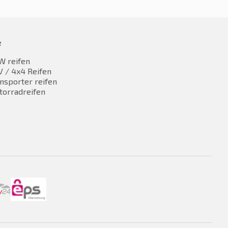
e
W reifen
 / 4x4 Reifen
nsporter reifen
torradreifen