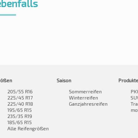
ebenfalls
rößen
Saison
Produkt
205/55 R16
Sommerreifen
PK
225/45 R17
Winterreifen
SUV
225/40 R18
Ganzjahresreifen
Tra
195/65 R15
mo
235/35 R19
185/65 R15
Alle Reifengrößen