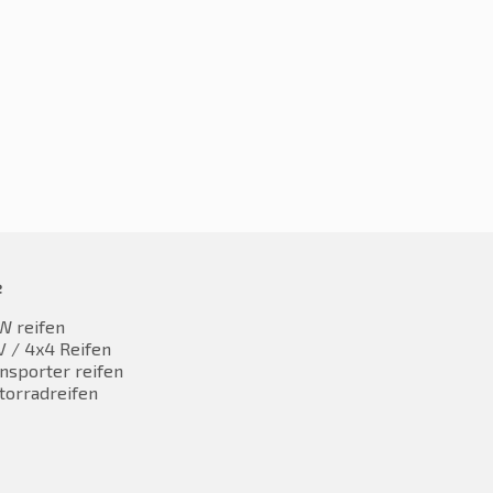
e
W reifen
 / 4x4 Reifen
nsporter reifen
torradreifen