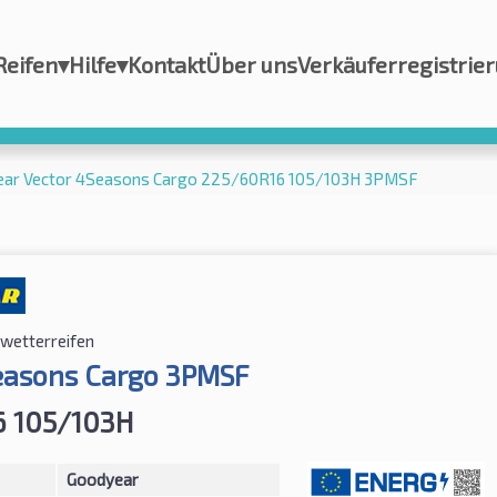
Reifen
▾
Hilfe
▾
Kontakt
Über uns
Verkäuferregistrie
ar Vector 4Seasons Cargo 225/60R16 105/103H 3PMSF
lwetterreifen
easons Cargo 3PMSF
6 105/103H
Goodyear