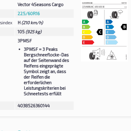
Vector 4Seasons Cargo
225/60R16
sindex
H
(210 km/h)
105
(925 kg)
3PMSF
3PMSF
= 3 Peaks
Bergschneeflocke-Das
auf der Seitenwand des
Reifens eingeprägte
Symbol zeigt an, dass
der Reifen die
erforderlichen
Leistungskriterien bei
Schneetests erfüllt
4038526360144