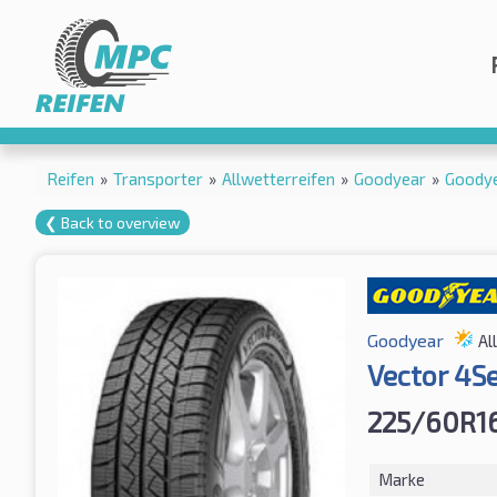
Reifen
»
Transporter
»
Allwetterreifen
»
Goodyear
»
Goodye
❮ Back to overview
Goodyear
Al
Vector 4S
225/60R1
Marke