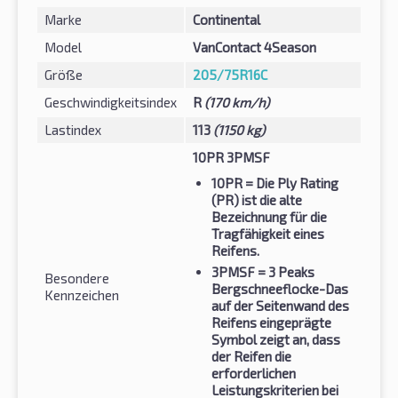
Marke
Continental
Model
VanContact 4Season
Größe
205/75R16C
Geschwindigkeitsindex
R
(170 km/h)
Lastindex
113
(1150 kg)
10PR 3PMSF
10PR
= Die Ply Rating
(PR) ist die alte
Bezeichnung für die
Tragfähigkeit eines
Reifens.
3PMSF
= 3 Peaks
Besondere
Bergschneeflocke-Das
Kennzeichen
auf der Seitenwand des
Reifens eingeprägte
Symbol zeigt an, dass
der Reifen die
erforderlichen
Leistungskriterien bei