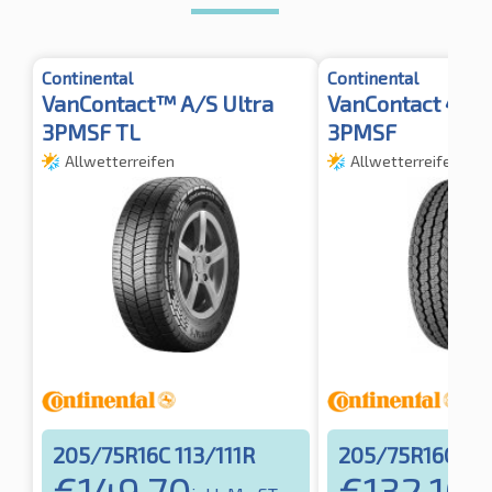
Continental
Continental
VanContact™ A/S Ultra
VanContact 4Se
3PMSF TL
3PMSF
Allwetterreifen
Allwetterreifen
205/75R16C 113/111R
205/75R16C 11
€
149,70
€
132,16