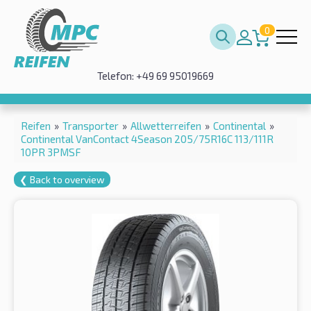
0
Telefon: +49 69 95019669
Reifen
»
Transporter
»
Allwetterreifen
»
Continental
»
Continental VanContact 4Season 205/75R16C 113/111R
10PR 3PMSF
❮ Back to overview