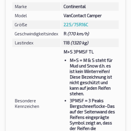
Marke
Continental
Model
VanContact Camper
Größe
225/75R16C
Geschwindigkeitsindex
R
(170 km/h)
Lastindex
118
(1320 kg)
M+S 3PMSF TL
M+S
= M & S steht für
Mud und Snow d.h. es
ist kein Winterreifen!
Diese Bezeichnung ist
nicht geschützt und
kann auf jeden Reifen
stehen.
Besondere
3PMSF
= 3 Peaks
Kennzeichen
Bergschneeflocke-Das
auf der Seitenwand des
Reifens eingeprägte
Symbol zeigt an, dass
der Reifen die