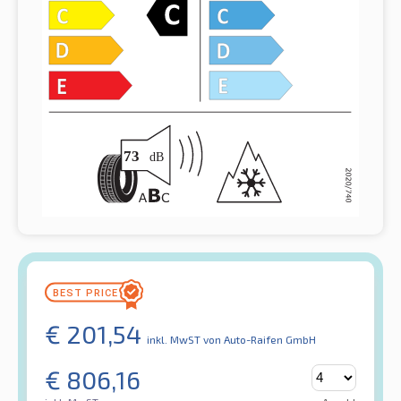
€
201,54
inkl. MwST
von Auto-Raifen GmbH
€
806,16