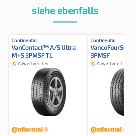
siehe ebenfalls
Continental
Continental
VanContact™ A/S Ultra
VancoFourSeaso
M+S 3PMSF TL
3PMSF
Allwetterreifen
Allwetterreifen