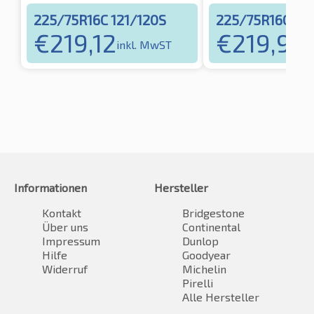
225/75R16C 121/120S
225/75R16C 121
€
219,12
€
219,90
inkl. MwST
i
Informationen
Hersteller
Kontakt
Bridgestone
Über uns
Continental
Impressum
Dunlop
Hilfe
Goodyear
Widerruf
Michelin
Pirelli
Alle Hersteller