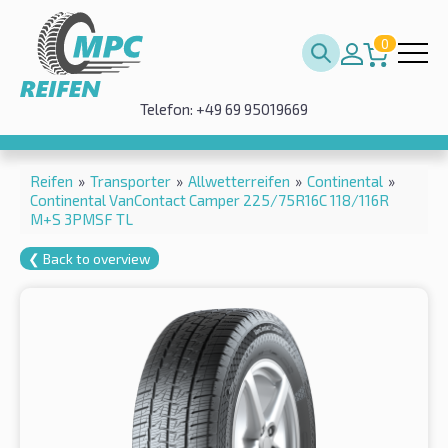
0
Telefon: +49 69 95019669
Reifen
»
Transporter
»
Allwetterreifen
»
Continental
»
Continental VanContact Camper 225/75R16C 118/116R
M+S 3PMSF TL
❮ Back to overview