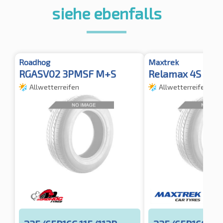
siehe ebenfalls
Roadhog
Maxtrek
RGASV02 3PMSF M+S
Relamax 4S
Allwetterreifen
Allwetterreifen