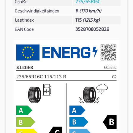
Größe
235/65R16C
Geschwindigkeitsindex
R
(170 km/h)
Lastindex
115
(1215 kg)
EAN Code
3528706052828