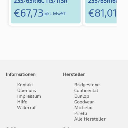
235/65R16C 115/113R
235/65R16C 115
€
67,73
€
81,01
inkl. MwST
inkl
Informationen
Hersteller
Kontakt
Bridgestone
Über uns
Continental
Impressum
Dunlop
Hilfe
Goodyear
Widerruf
Michelin
Pirelli
Alle Hersteller