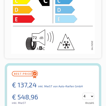
€
137,24
inkl. MwST
von Auto-Raifen GmbH
€
548,96
inkl. MwST
Anzahl