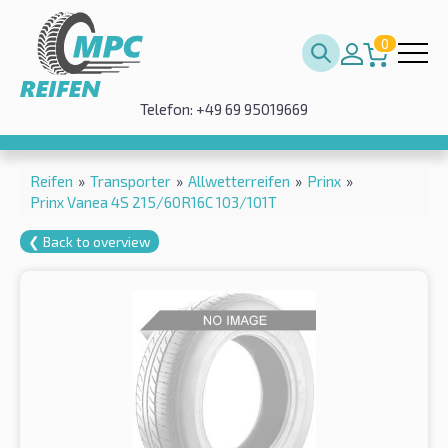
0
Telefon: +49 69 95019669
Reifen
»
Transporter
»
Allwetterreifen
»
Prinx
»
Prinx Vanea 4S 215/60R16C 103/101T
❮ Back to overview