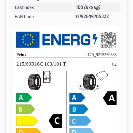
Lastindex
103
(875 kg)
EAN Code
0792649705322