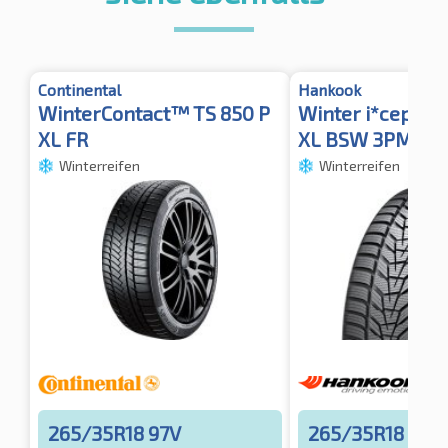
Continental
Hankook
WinterContact™ TS 850 P
Winter i*cept e
XL FR
XL BSW 3PMSF
Winterreifen
Winterreifen
265/35R18 97V
265/35R18 97V