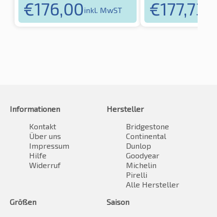
€
176,00
€
177,73
inkl. MwST
ink
Informationen
Hersteller
Kontakt
Bridgestone
Über uns
Continental
Impressum
Dunlop
Hilfe
Goodyear
Widerruf
Michelin
Pirelli
Alle Hersteller
Größen
Saison