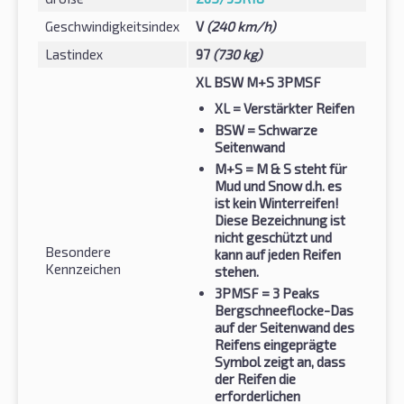
Geschwindigkeitsindex
V
(240 km/h)
Lastindex
97
(730 kg)
XL BSW M+S 3PMSF
XL
= Verstärkter Reifen
BSW
= Schwarze
Seitenwand
M+S
= M & S steht für
Mud und Snow d.h. es
ist kein Winterreifen!
Diese Bezeichnung ist
nicht geschützt und
Besondere
kann auf jeden Reifen
Kennzeichen
stehen.
3PMSF
= 3 Peaks
Bergschneeflocke-Das
auf der Seitenwand des
Reifens eingeprägte
Symbol zeigt an, dass
der Reifen die
erforderlichen