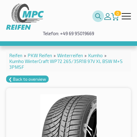
0
Telefon: +49 69 95019669
Reifen
»
PKW Reifen
»
Winterreifen
»
Kumho
»
Kumho WinterCraft WP72 265/35R18 97V XL BSW M+S
3PMSF
❮ Back to overview