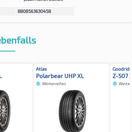
8808563630458
ebenfalls
Atlas
Goodride
L
Polarbear UHP XL
Z-507 
Winterreifen
Winter