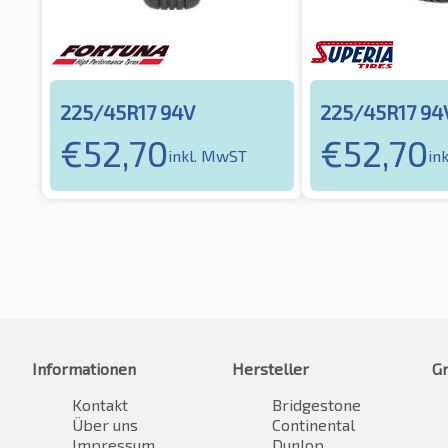
225/45R17 94V
225/45R17 94
€
52,70
€
52,70
inkl. MwST
in
Informationen
Hersteller
G
Kontakt
Bridgestone
Über uns
Continental
Impressum
Dunlop