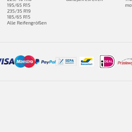
195/65 R15
mo
235/35 R19
185/65 R15
Alle Reifengrößen