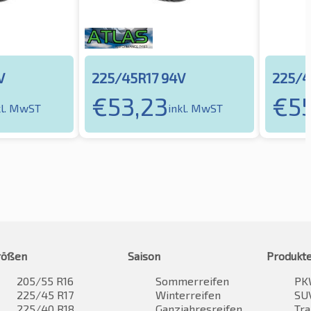
V
225/45R17 94V
225/4
€
53,23
€
5
kl. MwST
inkl. MwST
rößen
Saison
Produkt
205/55 R16
Sommerreifen
PK
225/45 R17
Winterreifen
SUV
225/40 R18
Ganzjahresreifen
Tra