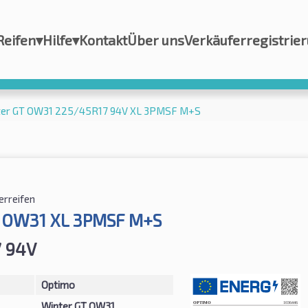
Reifen
▾
Hilfe
▾
Kontakt
Über uns
Verkäuferregistrie
ter GT OW31 225/45R17 94V XL 3PMSF M+S
erreifen
T OW31 XL 3PMSF M+S
7 94V
Optimo
Winter GT OW31