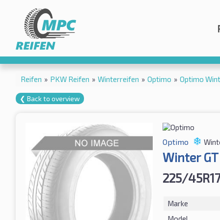
Reifen
»
PKW Reifen
»
Winterreifen
»
Optimo
»
Optimo Win
❮ Back to overview
Optimo
Wint
Winter G
225/45R1
Marke
Model