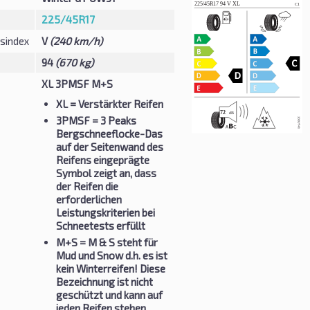
225/45R17
sindex
V
(240 km/h)
94
(670 kg)
XL 3PMSF M+S
XL
= Verstärkter Reifen
3PMSF
= 3 Peaks
Bergschneeflocke-Das
auf der Seitenwand des
Reifens eingeprägte
Symbol zeigt an, dass
der Reifen die
erforderlichen
Leistungskriterien bei
Schneetests erfüllt
M+S
= M & S steht für
Mud und Snow d.h. es ist
kein Winterreifen! Diese
Bezeichnung ist nicht
geschützt und kann auf
jeden Reifen stehen.