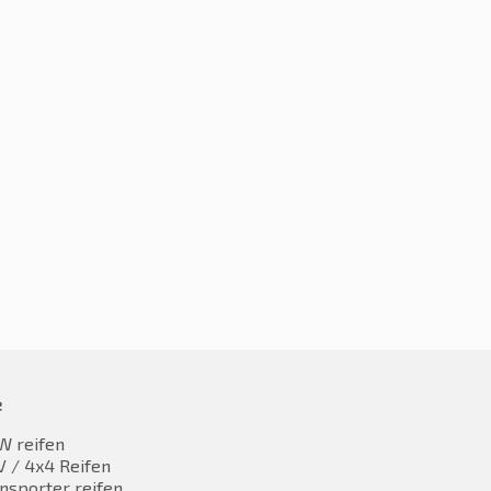
5R17 94V
225/45R17 94V
5,82
€
56,28
inkl. MwST
inkl. MwST
e
W reifen
 / 4x4 Reifen
nsporter reifen