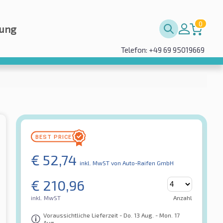
0
rung
Telefon: +49 69 95019669
€
52,74
inkl. MwST
von Auto-Raifen GmbH
€
210,96
inkl. MwST
Anzahl
Voraussichtliche Lieferzeit - Do. 13 Aug. - Mon. 17
Aug.