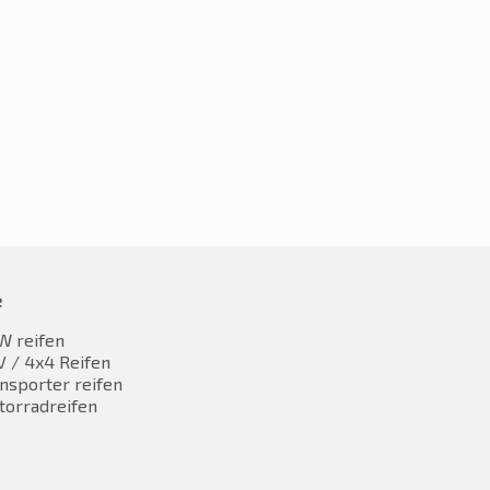
5R16 84H
195/45R16 84H
7,09
€
47,39
inkl. MwST
inkl. MwST
e
W reifen
 / 4x4 Reifen
nsporter reifen
torradreifen