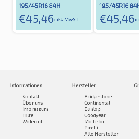
195/45R16 84H
195/45R16 84
€
45,46
€
45,46
inkl. MwST
i
Informationen
Hersteller
G
Kontakt
Bridgestone
Über uns
Continental
Impressum
Dunlop
Hilfe
Goodyear
Widerruf
Michelin
Pirelli
Alle Hersteller