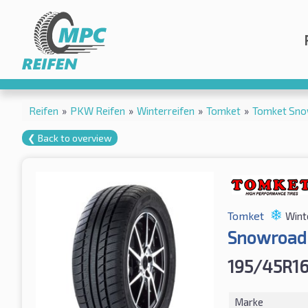
Reifen
»
PKW Reifen
»
Winterreifen
»
Tomket
»
Tomket Sno
❮ Back to overview
Tomket
Wint
Snowroad 
195/45R1
Marke