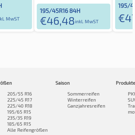
H
195/4
195/45R16 84H
€
4
€
46,48
nkl. MwST
inkl. MwST
rößen
Saison
Produkt
205/55 R16
Sommerreifen
PK
225/45 R17
Winterreifen
SUV
225/40 R18
Ganzjahresreifen
Tra
195/65 R15
mo
235/35 R19
185/65 R15
Alle Reifengrößen