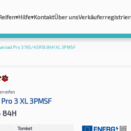
Reifen
▾
Hilfe
▾
Kontakt
Über uns
Verkäuferregistrie
wroad Pro 3 195/45R16 84H XL 3PMSF
erreifen
Pro 3 XL 3PMSF
6 84H
Tomket