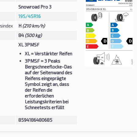
Snowroad Pro 3
195/45R16
sindex
H
(210 km/h)
84
(500 kg)
XL 3PMSF
XL
= Verstärkter Reifen
3PMSF
= 3 Peaks
Bergschneeflocke-Das
auf der Seitenwand des
Reifens eingeprägte
Symbol zeigt an, dass
der Reifen die
erforderlichen
Leistungskriterien bei
Schneetests erfüllt
8594186480685